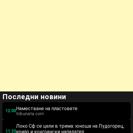
Последни новини
Наместване на пластовете
12:00
tribunata.com
Локо Сф се цели в трима: юноша на Лудогорец,
11:30
крило и конгоански нападател