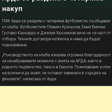
накуп
ПФК Арда се раздели с четирима футболисти, съобщават
от клуба. Футболистите Пламен Крачунов, Емил Виячки,
Густаво Каскардо и Джелал Хюсеинов вече не са част от
отбора. Техните договори изтекоха и няма да бъдат
подновявани.
„Ръководството на клуба изказва огромна благодарност
за незабравимите моменти с екипа на АРДА, както в
родното първенство, така и в Европа. Пожелаваме успех
на всички и да знаят, че остават завинаги в сърцата на
феновете“, написаха от Арда.