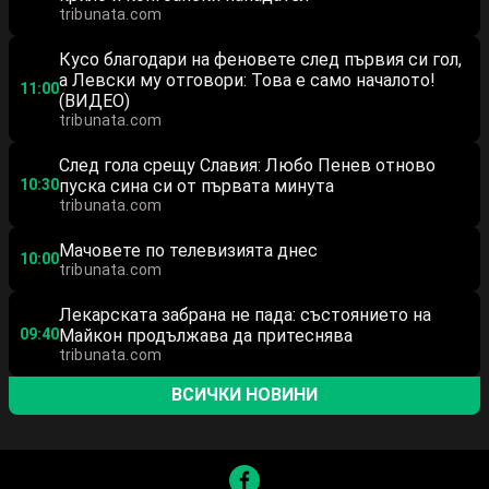
tribunata.com
Кусо благодари на феновете след първия си гол,
а Левски му отговори: Това е само началото!
11:00
(ВИДЕО)
tribunata.com
След гола срещу Славия: Любо Пенев отново
10:30
пуска сина си от първата минута
tribunata.com
Мачовете по телевизията днес
10:00
tribunata.com
Лекарската забрана не пада: състоянието на
09:40
Майкон продължава да притеснява
tribunata.com
ВСИЧКИ НОВИНИ