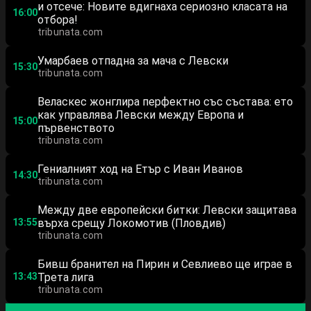
и отсече: Новите вдигнаха сериозно класата на
16:00
отбора!
tribunata.com
Умарбаев отпадна за мача с Левски
15:30
tribunata.com
Веласкес жонглира перфектно със състава: ето
как управлява Левски между Европа и
15:00
първенството
tribunata.com
Гениалният ход на Етър с Иван Иванов
14:30
tribunata.com
Между две европейски битки: Левски защитава
13:55
върха срещу Локомотив (Пловдив)
tribunata.com
Бивш бранител на Пирин и Севлиево ще играе в
13:43
Трета лига
tribunata.com