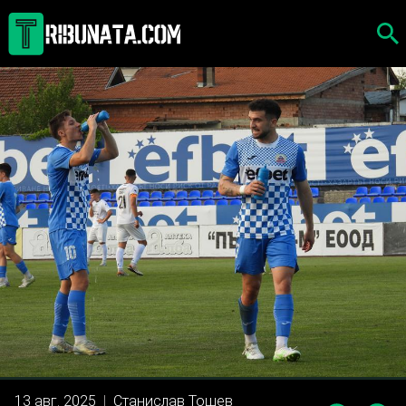
Skip
to
content
13 авг. 2025
|
Станислав Тошев