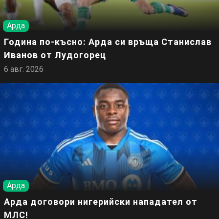
Арда
Година по-късно: Арда си връща Станислав
Иванов от Лудогорец
6 авг. 2026
Арда
Арда договори нигерийски нападател от
МЛС!