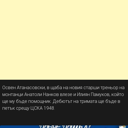
Освен Атанасовски, в щаба на новия старши треньор на
монтанци Анатоли Нанков влезе и Илиян Памуков, който
ще му бъде помощник. Дебютът на тримата ще бъде в
петък срещу ЦСКА 1948.