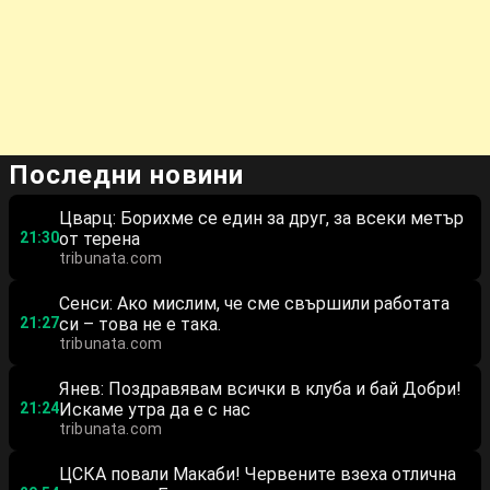
Последни новини
Цварц: Борихме се един за друг, за всеки метър
21:30
от терена
tribunata.com
Сенси: Ако мислим, че сме свършили работата
21:27
си – това не е така.
tribunata.com
Янев: Поздравявам всички в клуба и бай Добри!
21:24
Искаме утра да е с нас
tribunata.com
ЦСКА повали Макаби! Червените взеха отлична