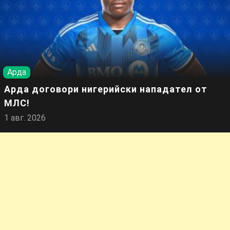
Арда
Арда договори нигерийски нападател от
МЛС!
1 авг. 2026