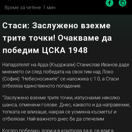
Време за четене: 1 мин
Стаси: Заслужено взехме
трите точки! Очакваме да
победим ЦСКА 1948
Нападателят на Арда (Кърджали) Станислав Иванов даде
мнението си след победата на своя тим над Локо
(София). “Небесносините” се наложиха с 1:0, а Стаси
отбеляза единственото попадение.
“Заслужено взехме трите точки, изпуснахме няколко
шанса, отменени голове. Днес, каквото и да направехме,
топката не влизаше, накрая се усмихна късметът и
отбелязах. Най-важното днес бе да спечелим.
Когато победиш, дори и в контрола да е, се вдига