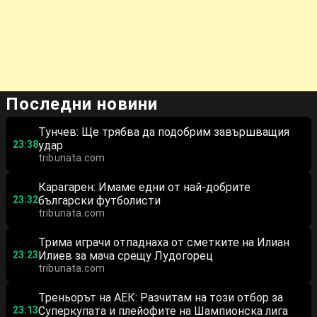
Последни новини
Тунчев: Ще трябва да подобрим завършващия
23:38
удар
tribunata.com
Карагарен: Имаме едни от най-добрите
23:32
български футболисти
tribunata.com
Трима играчи отпаднаха от сметките на Илиан
23:23
Илиев за мача срещу Лудогорец
tribunata.com
Треньорът на АЕК: Разчитам на този отбор за
23:13
Суперкупата и плейофите на Шампионска лига