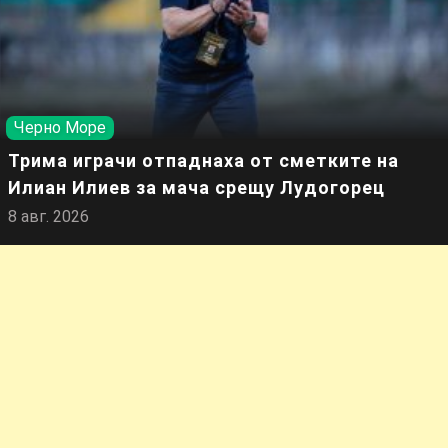
Черно Море
Трима играчи отпаднаха от сметките на
Илиан Илиев за мача срещу Лудогорец
8 авг. 2026