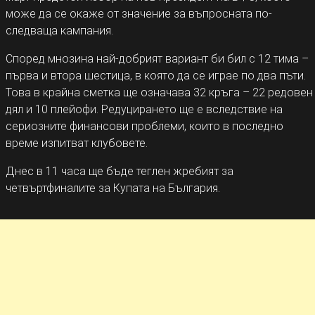
може да се окаже от значение за въпросната по-
следваща кампания.
Според мнозина най-добрият вариант би бил с 12 тима –
първа и втора шестица, в която да се играе по два пъти.
Това в крайна сметка ще означава 32 кръга – 22 редовен
дял и 10 плейофи. Редуцирането ще е вследствие на
сериозните финансови проблеми, които в последно
време изпитват клубовете.
Днес в 11 часа ще бъде теглен жребият за
четвъртфиналите за Купата на България.