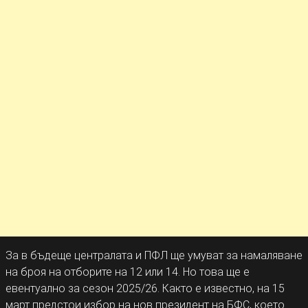
За в бъдеще централата и ПФЛ ще умуват за намаляване
на броя на отборите на 12 или 14. Но това ще е
евентуално за сезон 2025/26. Както е известно, на 15
март предстои избор на нов президент на БФС, което