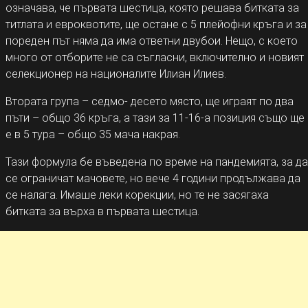
означава, че първата шестица, която решава битката за
титлата и евроквотите, ще остане с 5 плейофни кръга и за
пореден път няма да има ответни двубои. Нещо, с което
много от отборите не са съгласни, включително и новият
селекционер на националите Илиан Илиев.
Втората група – седмо- десето място, ще играят по два
пъти – общо 36 кръга, а тази за 11-16-а позиция също ще
е в 5 тура – общо 35 мача накрая.
Тази формула бе въведена по време на пандемията, за да
се ограничат мачовете, но вече 4 години продължава да
се налага. Имаше леки корекции, но те не засягаха
битката за върха в първата шестица.