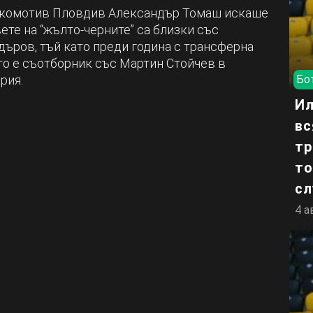
Локомотив Пловдив Александър Томаш искаше
ете на “жълто-черните” са близки със
ъров, тъй като преди година с трансферна
то е съотборник със Мартин Стойчев в
рия.
Бо
Ил
вс
тр
то
сл
4 а