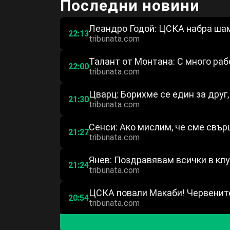
Последни новини
Леандро Годой: ЦСКА набра ша
22:13
tribunata.com
Талант от Монтана: С много ра
22:00
tribunata.com
Цварц: Борихме се един за друг,
21:30
tribunata.com
Сенси: Ако мислим, че сме свърш
21:27
tribunata.com
Янев: Поздравявам всички в клу
21:24
tribunata.com
ЦСКА повали Макаби! Червените
20:54
tribunata.com