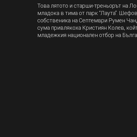
Това лятото и старши-треньорът на 
младока в тима от парк “Лаута”. Шефов
собственика на Септември Румен Чанд
сума привлякоха Кристиян Колев, кой
младежкия национален отбор на Бълга