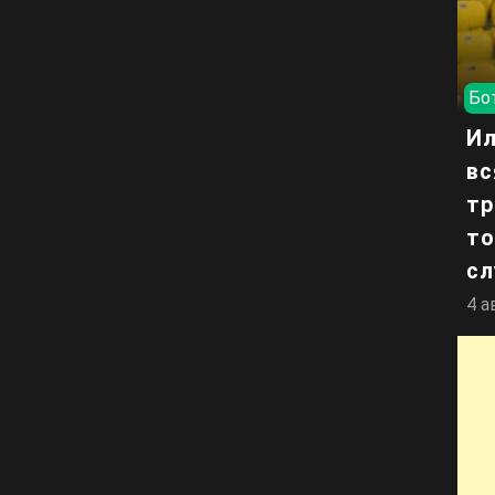
Бо
Ил
вс
тр
то
сл
4 а