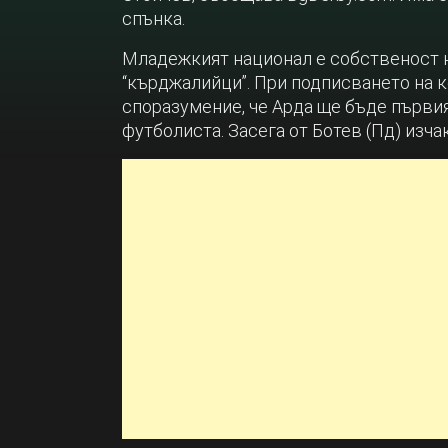
спънка.
Младежкият национал е собственост н
“кърджалийци”. При подписването на к
споразумение, че Арда ще бъде първия
футболиста. Засега от Ботев (Пд) изча