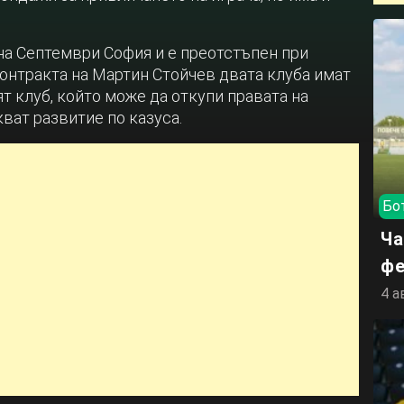
а Септември София и е преотстъпен при
онтракта на Мартин Стойчев двата клуба имат
т клуб, който може да откупи правата на
кват развитие по казуса.
Бо
Ча
фе
4 а