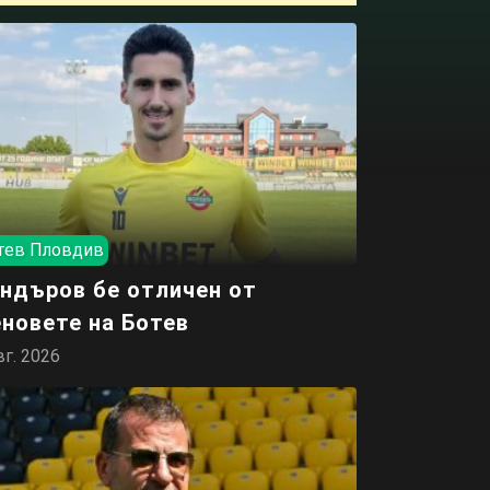
тев Пловдив
ндъров бе отличен от
новете на Ботев
вг. 2026