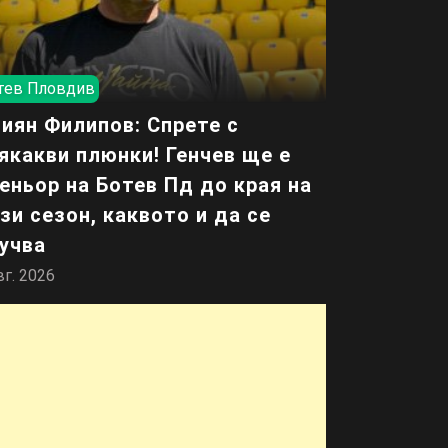
тев Пловдив
иян Филипов: Спрете с
якакви плюнки! Генчев ще е
еньор на Ботев Пд до края на
зи сезон, каквото и да се
учва
вг. 2026