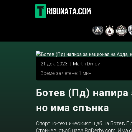
Skip
to
content
21 дек. 2023
|
Martin Dimov
Време за четене: 1 мин
Ботев (Пд) напира 
но има спънка
Спортно-техническият щаб на Ботев П
Стойчев, съобщава BgDerby.com. Има с