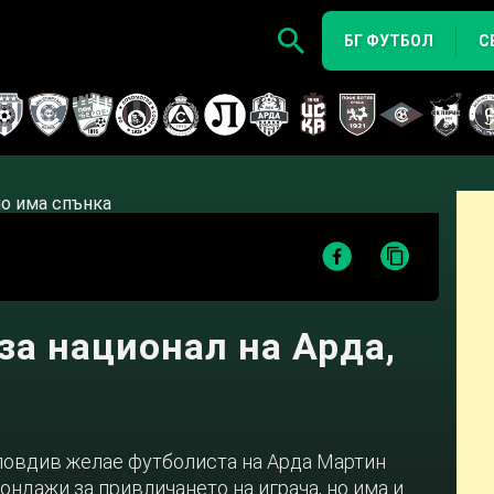
БГ ФУТБОЛ
С
за национал на Арда,
ловдив желае футболиста на Арда Мартин
ондажи за привличането на играча, но има и