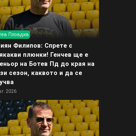
тев Пловдив
иян Филипов: Спрете с
якакви плюнки! Генчев ще е
еньор на Ботев Пд до края на
зи сезон, каквото и да се
учва
вг. 2026