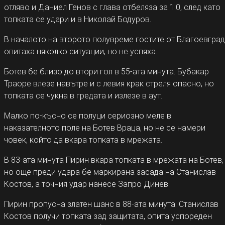
отляво и Даниел Генов с глава отбеляза за 1:0, след като
топката се удари и в Николай Бодуров.
В началото на второто полувреме гостите от Благоевград
опитаха няколко ситуации, но не успяха.
Ботев бе близо до втори гол в 55-ата минута. Бубакар
Траоре влезе навътре и с левия крак стреля опасно, но
топката се чукна в гредата и излезе в аут.
Малко по-късно се полуци сериозно меле в
наказателното поле на Ботев Враца, но не се намери
човек, който да вкара топката в мрежата.
В 83-ата минута Пирин вкара топката в мрежата на Ботев,
но още преди удара бе маркирана засада на Станислав
Костов, а точния удар нанесе Запро Динев.
Пирин пропусна златен шанс в 88-ата минута. Станислав
Костов получи топката зад защитата, опита успореден