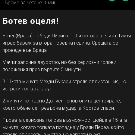
Време за четене: 1 мин
Ботев оцеля!
Ботев(Враца) победи Пирин с 1:0 и остава в елита. Тимът
играе бараж за втора поредна година. Срещата се
проведе във Враца.
Мачът започна двуостро, но без сериозни голови
положения през първите 5 минути.
В 11-ата минута Мехди Букаси стреля от дистанция, но
изпрати топката в аут.
2 минути по-късно Даниел Генов опита центриране,
което обаче се превърна в удар, а Костов спаси.
Първата сериозна голова възможност дойде в 15-ата
минута, когато топката попадна у Браян Переа, който
стреля от десетина метра, но изпрати в аут.