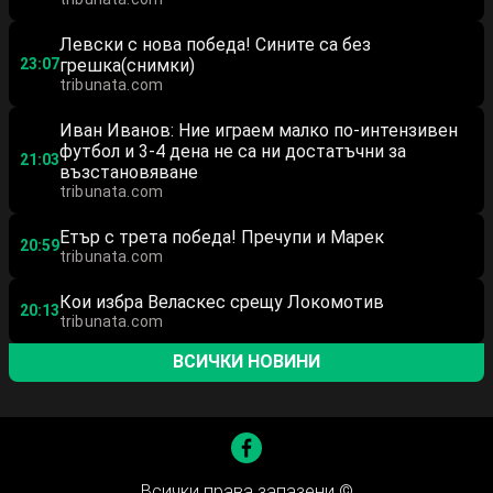
Левски с нова победа! Сините са без
23:07
грешка(снимки)
tribunata.com
Иван Иванов: Ние играем малко по-интензивен
футбол и 3-4 дена не са ни достатъчни за
21:03
възстановяване
tribunata.com
Етър с трета победа! Пречупи и Марек
20:59
tribunata.com
Кои избра Веласкес срещу Локомотив
20:13
tribunata.com
ВСИЧКИ НОВИНИ
Всички права запазени ©