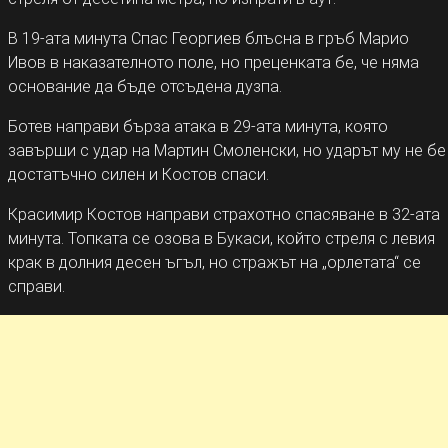
В 19-ата минута Спас Георгиев блъсна в гръб Марио
Ивов в наказателното поле, но преценката бе, че няма
основание да бъде отсъдена дузпа.
Ботев направи бърза атака в 29-ата минута, която
завърши с удар на Мартин Смоленски, но ударът му не бе
достатъчно силен и Костов спаси.
Красимир Костов направи страхотно спасяване в 32-ата
минута. Топката се озова в Букаси, който стреля с левия
крак в долния десен ъгъл, но стражът на „орлетата“ се
справи.