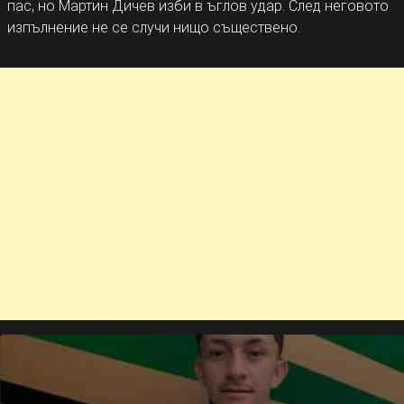
пас, но Мартин Дичев изби в ъглов удар. След неговото
изпълнение не се случи нищо съществено.