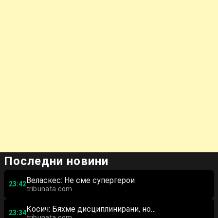
Последни новини
Веласкес: Не сме супергерои
23:42
tribunata.com
Косич: Бяхме дисциплинирани, но…
23:34
tribunata.com