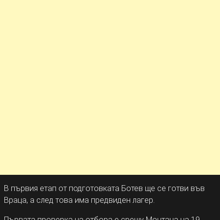
В първия етап от подготовката Ботев ще се готви във
Враца, а след това има предвиден лагер.
Първата проверка на отбора е срещу Монтана на 19