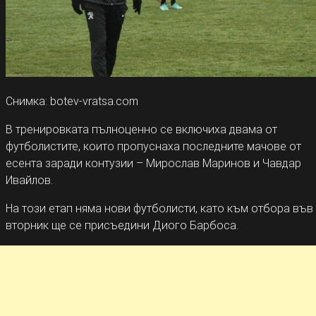
Снимка: botev-vratsa.com
В тренировката пълноценно се включиха двама от
футболистите, които пропуснаха последните мачове от
есента заради контузии – Мирослав Маринов и Чавдар
Ивайлов.
На този етап няма нови футболисти, като към отбора във
вторник ще се присъедини Диого Барбоса.