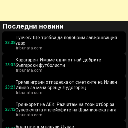
Последни новини
Тунчев: Ще трябва да подобрим завършващия
23:38
удар
tribunata.com
Карагарен: Имаме едни от най-добрите
23:32
български футболисти
tribunata.com
Трима играчи отпаднаха от сметките на Илиан
23:23
Илиев за мача срещу Лудогорец
tribunata.com
Треньорът на АЕК: Разчитам на този отбор за
23:13
Суперкупата и плейофите на Шампионска лига
tribunata.com
Арда съвсем занули Дунав