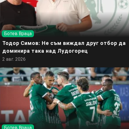
Ботев Враца
Тодор Симов: Не съм виждал друг отбор да
доминира така над Лудогорец
2 авг. 2026
Ботев Враца