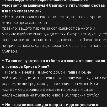
участието на минимум 4 българи в титулярния състав
и ще го спазвате ли?
– Не съм говорил с никого по темата, но със сигурност
Ботев Bp ще спазва това
правило, защото парите за солидарност са много и
малките клубове имат нужда от тях. Сигурен съм, че ще се
направи всичко възможно, за да се спазва. Предполагам,
че при нас през следващия сезон ще се залага на повече
българи.
– Ти как се чувстваш в отбора и в какви отношения си
с треньора Христо Янев?
– И сега, и винаги – в много добри. Радвам се, че
работим заедно. Аз преподписах за още една години и се
радвам, че ще продължа да нося екипа на Ботев Bp и
надявам се да радвам феновете на отбора и да се
наслаждаваме на първото ниво в българския футбол.
– Не ти ли се искаше договорът ти да се увеличи с