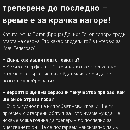
треперене до последно –
време е за крачка нагоре!
Капитанът на Ботев (Враца) Даниел Генов говори преди
старта на сезона. Ето какво сподели той в интервю за
„Мач Телеграф“.
– Дани, как върви подготовката?
– Всичко е перфектно. С позитивно настроение сме.
Чакаме с нетърпение да дойдат мачовете и да се
подготвим добре за тях.
– Вероятно ще има сериозни текучество при вас. Как
ще ви се отрази това?
– Със сигурност ще ни трябват нови играчи. Ще ги
приемем с отворени обятия, защото имаме нужда. Не
искаме всяка година да треперим до последно за
оцеляването си. Ще се постараем максимално да им