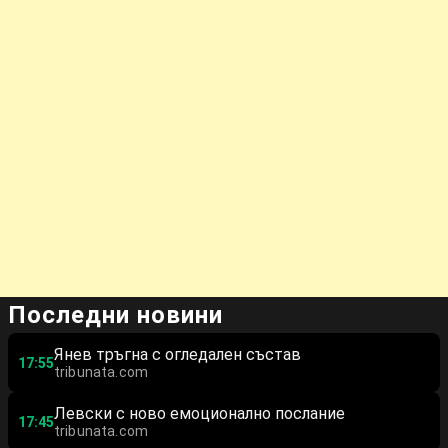
Последни новини
Янев тръгна с огледален състав
17:55
tribunata.com
Левски с ново емоционално послание
17:45
tribunata.com