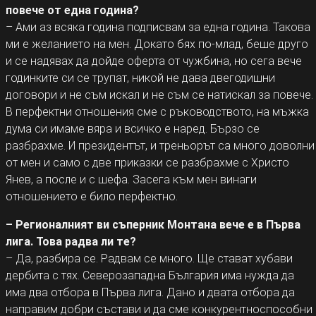
повече от една година?
– Ами аз всяка година подписвам за една година. Такова
ми е желанието на мен. Докато бях по-млад, беше друго
и се надявах да дойде оферта от чужбина, но сега вече
годинките си се трупат, никой не дава двегодишни
договори и не съм искал и не съм се натискал за повече.
В перфектни отношения сме с ръководството, на мъжка
дума си имаме вяра и всичко е наред. Бързо се
разбрахме. И президентът, и треньорът са много доволни
от мен и само с две приказки се разбрахме с Христо
Янев, а после и с шефа. Засега към мен винаги
отношението е било перфектно.
– Регионалният ви съперник Монтана вече е в Първа
лига. Това радва ли те?
– Да, разбира се. Радвам се много. Ще стават хубави
дербита с тях. Северозападна България има нужда да
има два отбора в Първа лига. Дано и двата отбора да
направим добри състави и да сме конкурентноспособни