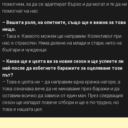
помогнем, за да се адаптират бързо и да могат и те да ни
помогнат на нас.
– Вашата роля, на опитните, също ще е важна за това
нещо.
– Така е. Каквото можем ще направим. Колективът при
нас е страхотен. Няма делене на млади и стари, нито на
българи и чужденци.
– Каква ще е целта ви за новия сезон и ще успеете ли
най-после да избегнете баражите за оцеляване този
път?
– Това е целта ни – да направим една крачка нагоре, а
това означава вече да не минаваме през баражи и да
оставим всичко да зависи от един мач. През следващия
сезон ще изпадат повече отбори и ще е по-трудно, но
това е нашата цел.