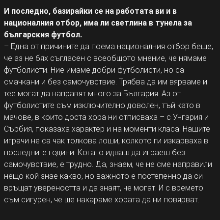
И последно, базирайки се на работата ви и в
националния отбор, има ли светлина в тунела за
българския футбол.
– Една от причините да поема националния отбор беше,
че аз не бях съгласен с всеобщото мнение, че нямаме
футболисти. Ние имаме добри футболисти, но са
смачкани и без самочувствие. Трябва да им вярваме и
теe могат да направят много за България. Аз от
футболистите съм изключително доволен, тъй като в
мачове, в които доста хора ни отписваха – с Унгария и
Сърбия, показаха характер и на моменти класа. Нашите
играчи не са чак толкова лоши, колкото ги изкарваха в
последните години. Когато идваш да играеш без
самочувствие, е трудно. Да, знаем, че не сме направили
нещо кой знае какво, но важното е постепенно да си
връщат увереността и да знаят, че могат. И с времето
съм сигурен, че ще накараме хората да ни повярват.