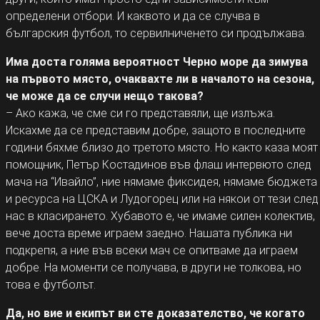
определени отбори. И каквото и да се случва в
българския футбол, то сервилниченето си продължава.
Има доста голяма вероятност Черно море да зимува
на първото място, очаквахте ли в началото на сезона,
че може да се случи нещо такова?
– Ако кажа, че сме си го представяли, ще излъжа.
Искахме да се представим добре, защото в последните
години бяхме близо до третото място. Но както каза моят
помощник, Петър Костадинов във флаш интервюто след
мача на “Ивайло”, ние нямаме фиксидея, нямаме бюджета
и ресурса на ЦСКА и Лудогорец или на някои от тези след
нас в класирането. Хубавото е, че имаме силен колектив,
вече доста време играем заедно. Нашата публика ни
подкрепя, а ние във всеки мач се опитваме да играем
добре. На моменти се получава, в други не толкова, но
това е футболът.
Да, но вие и екипът ви сте доказателство, че когато