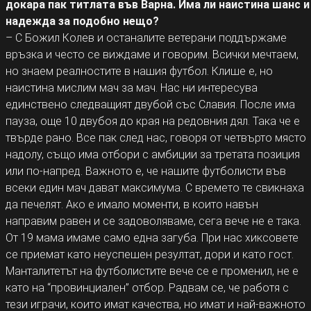
докара пак титлата във Варна. Има ли наистина шанс и
надежда за подобно нещо?
– С Божил Колев и останалите ветерани поддържаме
връзка и често се виждаме и говорим. Всички мечтаем,
но знаем реалностите в нашия футбол. Клише е, но
наистина мислим мач за мач. Нас ни интересува
единствено следващият двубой със Славия. После има
пауза, още 10 двубоя до края на редовния дял. Така че е
твърде рано. Все пак след нас, говоря от четвърто място
надолу, също има отбори с амбиции за третата позиция
или по-напред. Важното е, че нашите футболисти във
всеки един мач дават максимума. С времето те свикнаха
да печелят. Ако е имало моменти, в които навън
направим равен и се задоволяваме, сега вече не е така.
От 19 мама имаме само една загуба. При нас хиксовете
се приемат като неуспешен резултат, дори и като гост.
Манталитетът на футболистите вече се е променил, не е
като на “провинциален” отбор. Радвам се, че работя с
тези играчи, които имат качества, но имат и най-важното