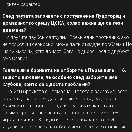
– силен характер.
След паузата започвате с гостуване на Лудогорец и
домакинство срещу ЦСКА, колко важни ще са тези
два мача?
– И другите двубои са трудни. Всеки един противник, ако
не подходиш сериозно, може да ти създаде проблеми. Но
ще ги мислим, като дойдат. Сега на дневен ред е двубоят
със Славия.
Голяма ли е бройката на отборите в Първа лига – 16,
защото виждаме, че особено след изборите има
клубове, които са с доста проблеми?
– За мен бройката е нормална. Досега я вдигахме, сега
остава да започнем да я сваляме… Виждаме, че и в
Румъния са толкова – 16, а и там няма чак толкова
голямо прекъсване на първенството през зимата –
играят почти до Коледа и после започват около 20
януари, защото всички отбори имат терени с отопление.