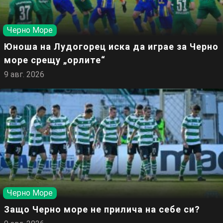
Черно Море
Юноша на Лудогорец иска да играе за Черно
море срещу „орлите“
9 авг. 2026
Черно Море
Защо Черно море не прилича на себе си?