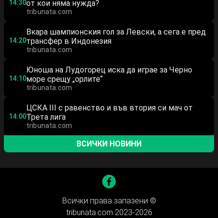
14:30
от кои няма нужда?
tribunata.com
Вкара шампионския гол за Левски, а сега е пред
14:20
трансфер в Индонезия
tribunata.com
Юноша на Лудогорец иска да играе за Черно
14:10
море срещу „орлите“
tribunata.com
ЦСКА III с равенство и във втория си мач от
14:00
Трета лига
tribunata.com
ВСИЧКИ НОВИНИ
Всички права запазени ©
tribunata.com 2023-2026