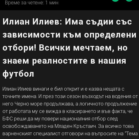
Време за четене: 1 мин
Илиан Илиев: Има съдии със
зависимости към определени
отбори! Всички мечтаем, но
знаем реалностите в нашия
футбол
Илиан Илиев винаги е бил открит и е казва нещата с
точните имена. И през този сезон възходът на водения от
него Черно море продължава, а логичното продължение
от работата му се вижда в класирането и във факта, че
БФС реши да му повери националния отбор след
освобождаването на Младен Кръстаич. За всичко това
варненският специалист отговори на въпросите на “Тема