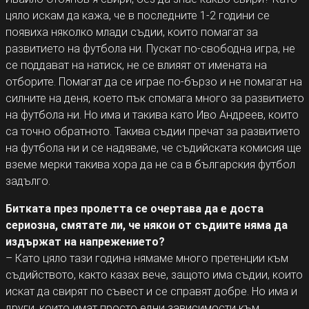
цяло искам да кажа, че в последните 1-2 години се
появиха няколко млади съдии, които помагат за
развитието на футбола ни. Пускат по-свободна игра, не
се поддават на натиск, не се влияят от имената на
отборите. Помагат да се играе по-бързо и не помагат на
силните на деня, което пък спомага много за развитието
на футбола ни. Но има и такива като Иво Андреев, които
са точно обратното. Такива съдии пречат за развитието
на футбола ни и се надяваме, че съдийската комисия ще
вземе мерки такива хора да не са в българския футбол
задълго.
Битката през пролетта се очертава да е доста
сериозна, смятате ли, че някои от съдиите няма да
издържат на напрежението?
– Като цяло тази година нямаме много претенции към
съдийството, както казах вече, защото има съдии, които
искат да свирят по съвест и се справят добре. Но има и
други, които имат просто едни зависимости към