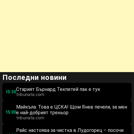
Последни новини
Старият Бърнард Текпетей пак е тук
15:30
tribunata.com
Майкъла: Това е ЦСКА! Щом Янев печели, за мен
15:00
е най-добрият треньор
tribunata.com
Райс настоява за чистка в Лудогорец – посочи