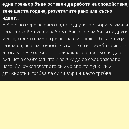
един треньор бъде оставен да работи на спокойствие,
вече шеста година, резултатите рано или късно
идват…
– В Черно море не само аз, но и други треньори са имали
това спокойствие да работят. Защото съм бил и на други
места, където взимаш решенията и после 10 съветници
ти казват, не е ли по-добре така, не е ли по-хубаво иначе
и тогава вече олекваш… Най-важното е треньорът да е
силният в съблекалнята и всички да се съобразяват с
него. Да, ръководството си има своите функции и
длъжности и трябва да си ги върши, както трябва.