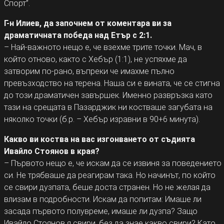
Спорт”.
Г-н Илиев, да започнем от коментара ви за
драматичната победа над Етър с 2:1.
– Най-важното нещо е, че взехме трите точки. Мач, в
който отново, както с Хебър (1:1), не успяхме да
затворим по-рано, въпреки че имахме пълно
превъзходство на терена. Наша си е вината, че се стигна
до този драматичен завършек. Именно развръзка като
тази на срещата в Пазарджик ни костваше загубата на
няколко точки (б.р. – Хебър изравни в 90+6 минута).
Какво ви коства на вас изгонването от съдията
Ивайло Стоянов в края?
– Първото нещо е, че искам да се извиня за поведението
си. Не трябваше да реагирам така. Но начинът, по който
се свири дузпата, беше доста странен. Но не желая да
влизам в подробности. Искам да попитам: Имаше ли
засада първото полувреме, имаше ли дузпа? Защо
Ивайло Стоянов я свири, без да знае какво свири? Като