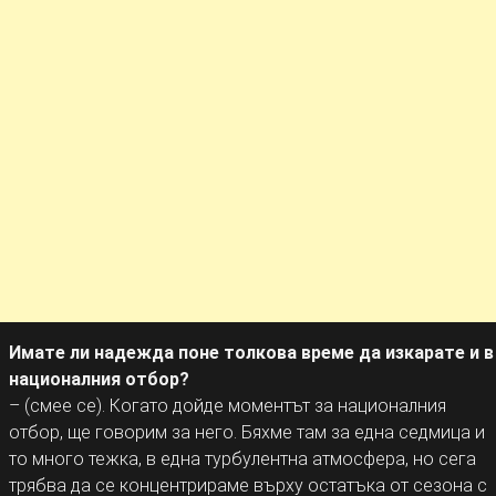
Имате ли надежда поне толкова време да изкарате и в
националния отбор?
– (смее се). Когато дойде моментът за националния
отбор, ще говорим за него. Бяхме там за една седмица и
то много тежка, в една турбулентна атмосфера, но сега
трябва да се концентрираме върху остатъка от сезона с