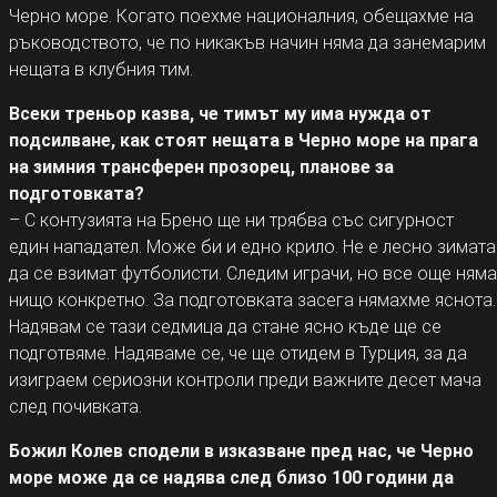
Черно море. Когато поехме националния, обещахме на
ръководството, че по никакъв начин няма да занемарим
нещата в клубния тим.
Всеки треньор казва, че тимът му има нужда от
подсилване, как стоят нещата в Черно море на прага
на зимния трансферен прозорец, планове за
подготовката?
– С контузията на Брено ще ни трябва със сигурност
един нападател. Може би и едно крило. Не е лесно зимата
да се взимат футболисти. Следим играчи, но все още няма
нищо конкретно. За подготовката засега нямахме яснота.
Надявам се тази седмица да стане ясно къде ще се
подготвяме. Надяваме се, че ще отидем в Турция, за да
изиграем сериозни контроли преди важните десет мача
след почивката.
Божил Колев сподели в изказване пред нас, че Черно
море може да се надява след близо 100 години да