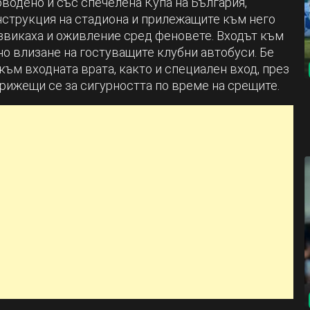
водено и със спечелена Купа на България,
нструкция на стадиона и прилежащите към него
звикаха и оживление сред феновете. Входът към
но влизане на гостуващите клубни автобуси. Бе
ъм входната врата, както и специален вход, през
рижещи се за сигурността по време на срещите.