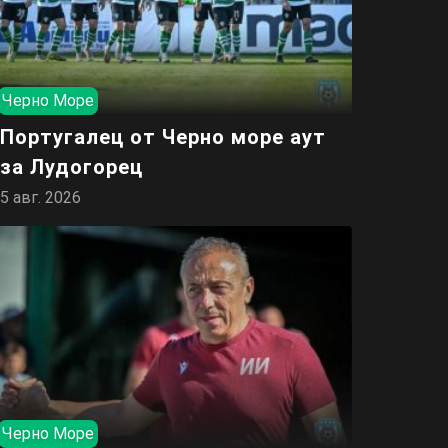
Черно Море
Португалец от Черно море аут
за Лудогорец
5 авг. 2026
Черно Море