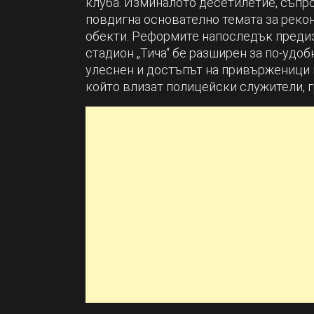
клуба. Изминалото десетилетие, съпро
повдигна основателно темата за реко
обекти. Реформите напоследък преди
стадион „Тича“ бе разширен за по-удоб
улеснен и достъпът на привърженици к
който влизат полицейски служители, г