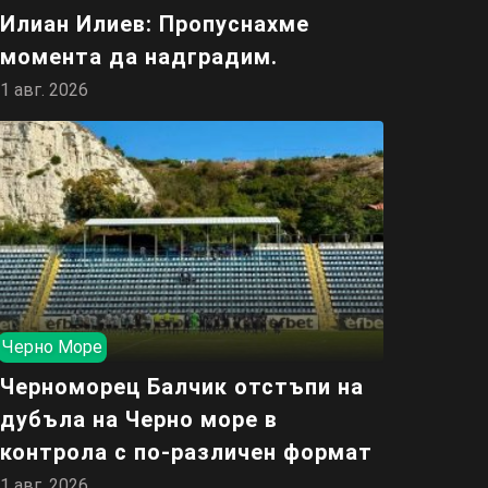
Илиан Илиев: Пропуснахме
момента да надградим.
1 авг. 2026
Черно Море
Черноморец Балчик отстъпи на
дубъла на Черно море в
контрола с по-различен формат
1 авг. 2026