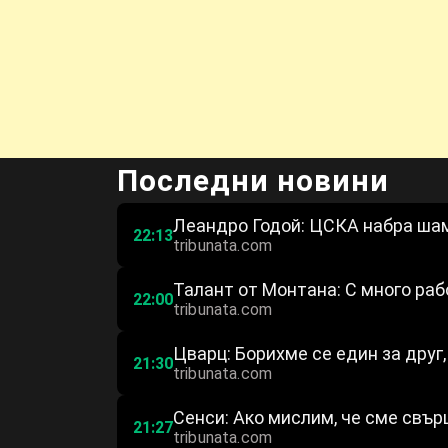
Последни новини
Леандро Годой: ЦСКА набра ша
22:13
tribunata.com
Талант от Монтана: С много ра
22:00
tribunata.com
Цварц: Борихме се един за друг,
21:30
tribunata.com
Сенси: Ако мислим, че сме свърш
21:27
tribunata.com