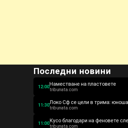
Последни новини
Наместване на пластовете
12:00
tribunata.com
Локо Сф се цели в трима: юноша
11:30
tribunata.com
Кусо благодари на феновете сле
11:00
tribunata.com