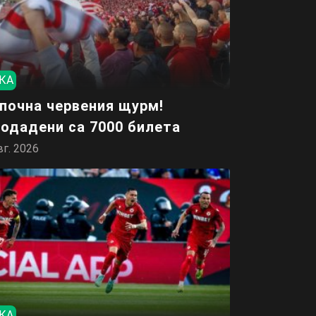
КА
почна червения щурм!
одадени са 7000 билета
вг. 2026
КА