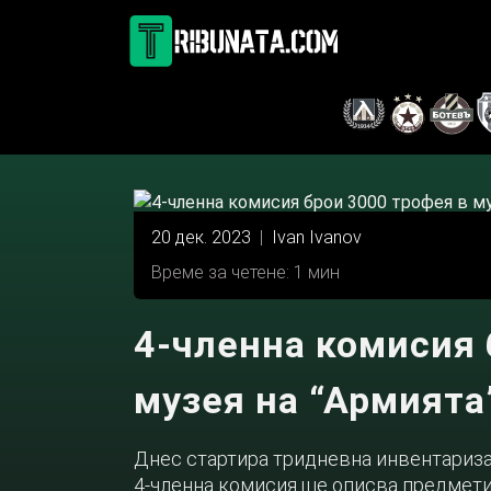
Skip
to
content
20 дек. 2023
|
Ivan Ivanov
Време за четене: 1 мин
4-членна комисия 
музея на “Армията
Днес стартира тридневна инвентаризац
4-членна комисия ще описва предметит