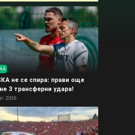
КА
КА не се спира: прави още
не 3 трансферни удара!
вг. 2026