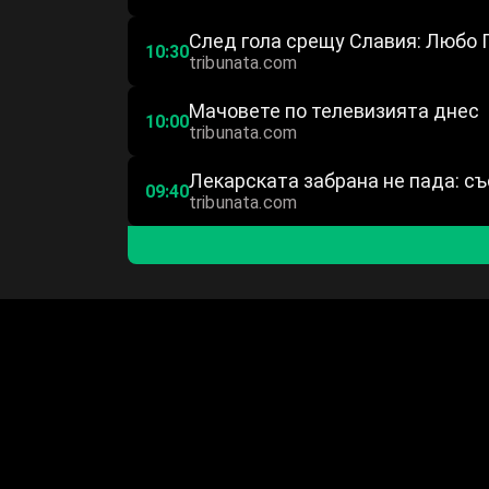
След гола срещу Славия: Любо 
10:30
tribunata.com
Мачовете по телевизията днес
10:00
tribunata.com
Лекарската забрана не пада: с
09:40
tribunata.com