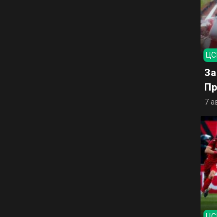
ЦС
За
Пр
7 а
ЦС