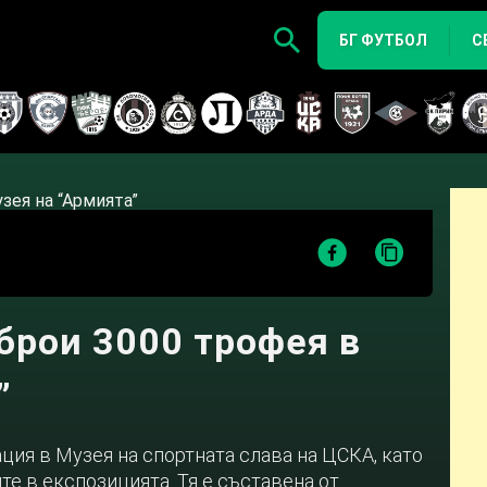
БГ ФУТБОЛ
С
брои 3000 трофея в
”
ия в Музея на спортната слава на ЦСКА, като
е в експозицията. Тя е съставена от