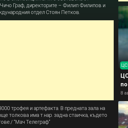
 Чичо Граф, директорите – Филип Филипов и
ждународния отдел Стоян Петков.
ЦС
ЦС
по
8 а
000 трофея и артефакта. В предната зала на
още толкова има т.нар. задна стаичка, където
ове./ “Мач Телеграф”