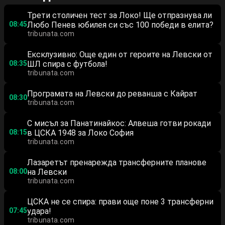
Трети столичен тест за Локо! Ще отпразнува ли
08:45
Любо Пенев юбилея си със 100 победи в елита?
tribunata.com
Ексклузивно: Още един от героите на Левски от
08:35
ШЛ спира с футбола!
tribunata.com
Програмата на Левски до реванша с Кайрат
08:30
tribunata.com
С мисъл за Панатинайкос: Алвеша готви рокади
08:15
в ЦСКА 1948 за Локо София
tribunata.com
Лазаретът пренарежда трансферните планове
08:00
на Левски
tribunata.com
ЦСКА не се спира: прави още поне 3 трансферни
07:45
удара!
tribunata.com