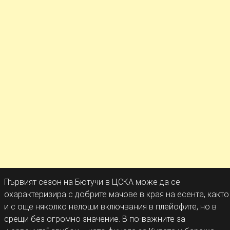
Първият сезон на Бютучи в ЦСКА може да се
охарактеризира с добрите мачове в края на есента, както
и с още няколко нелоши включвания в плейофите, но в
срещи без огромно значение. В по-важните за