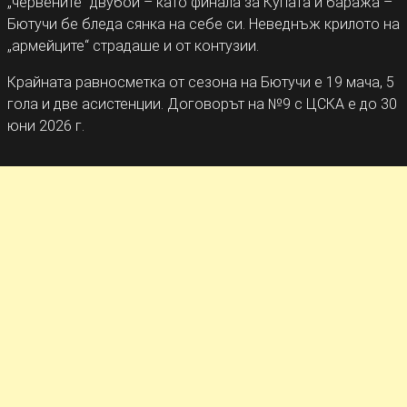
„червените“ двубои – като финала за Купата и баража –
Бютучи бе бледа сянка на себе си. Неведнъж крилото на
„армейците“ страдаше и от контузии.
Крайната равносметка от сезона на Бютучи е 19 мача, 5
гола и две асистенции. Договорът на №9 с ЦСКА е до 30
юни 2026 г.