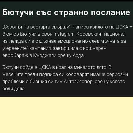
Бютучи със странно послание
„Сезонът на рестарта свърши“, написа крилото на ЦСКА –
Зюмюр Бютучи в своя Instagram. Косовският национал
изглежда си е отдъхнал емоционално след мъчната за
„червените“ кампания, завършила с кошмарен
евробараж в Кърджали срещу Арда.
Бютучи дойде в ЦСКА в края на миналото лято. В
месеците преди подписа си косоварят имаше сериозни
проблеми с бившия си тим Анталияспор, срещу когото
води дела.