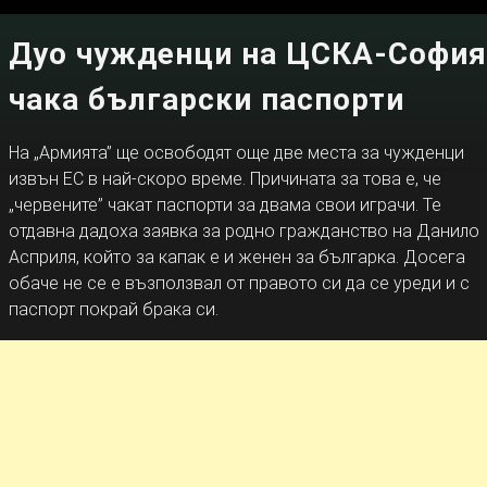
Дуо чужденци на ЦСКА-София
чака български паспорти
На „Армията” ще освободят още две места за чужденци
извън ЕС в най-скоро време. Причината за това е, че
„червените” чакат паспорти за двама свои играчи. Те
отдавна дадоха заявка за родно гражданство на Данило
Асприля, който за капак е и женен за българка. Досега
обаче не се е възползвал от правото си да се уреди и с
паспорт покрай брака си.