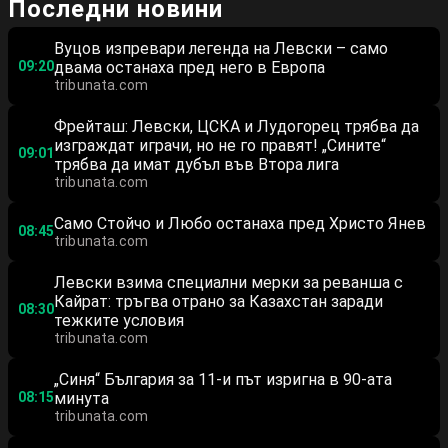
Последни новини
Вуцов изпревари легенда на Левски – само
09:20
двама останаха пред него в Европа
tribunata.com
Фрейташ: Левски, ЦСКА и Лудогорец трябва да
изграждат играчи, но не го правят! „Сините“
09:01
трябва да имат дубъл във Втора лига
tribunata.com
Само Стойчо и Любо останаха пред Христо Янев
08:45
tribunata.com
Левски взима специални мерки за реванша с
Кайрат: тръгва отрано за Казахстан заради
08:30
тежките условия
tribunata.com
„Синя“ България за 11-и път изригна в 90-ата
08:15
минута
tribunata.com