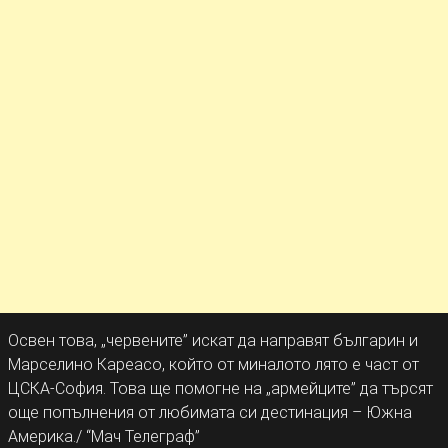
Освен това, „червените” искат да направят българин и
Марселино Кареасо, който от миналото лято е част от
ЦСКА-София. Това ще помогне на „армейците” да търсят
още попълнения от любимата си дестинация – Южна
Америка./ “Мач Телеграф”