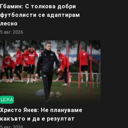
Гбамин: С толкова добри
футболисти се адаптирам
лесно
5 авг. 2026
ЦСКА
Христо Янев: Не плануваме
какъвто и да е резултат
5 авг. 2026