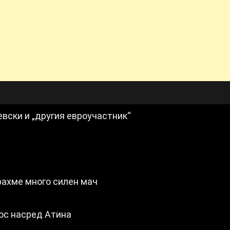
евски и „другия евроучастник“
рахме много силен мач
ос насред Атина