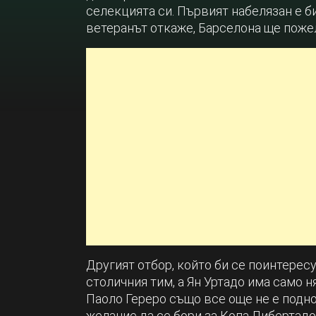
селекцията си. Първият набелязан е 
ветеранът откаже, Барселона ще пожел
Другият отбор, който би се поинтересу
столичния тим, а Ян Уртадо има само н
Паоло Гереро също все още не е подно
желание да се бори за Копа Либертадо