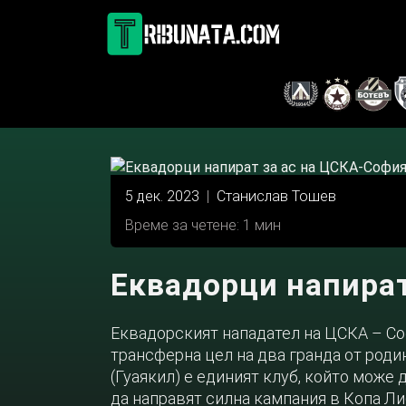
Skip
to
content
5 дек. 2023
|
Станислав Тошев
Време за четене: 1 мин
Еквадорци напират
Еквадорският нападател на ЦСКА – Со
трансферна цел на два гранда от родин
(Гуаякил) е единият клуб, който може 
да направят силна кампания в Копа Ли