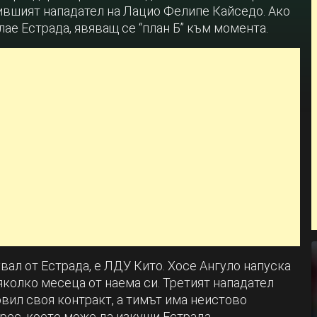
бившият нападател на Лацио Фелипе Кайседо. Ако
ае Естрада, явяващ се “план Б” към момента.
вал от Естрада, е ЛДУ Кито. Хосе Ангуло напуска
яколко месеца от наема си. Третият нападател
вил своя контракт, а тимът има неистово
рес, което може да изкуши Естрада.