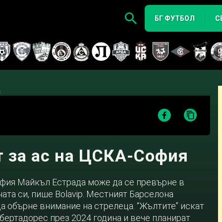
БГ ФУТБОЛ
С
 за ас на ЦСКА-София
фия Майкъл Естрада може да се превърне в
ата си, пише Bolavip. Местният Барселона
да обърне внимание на стрелеца. “Жълтите” искат
бертадорес през 2024 година и вече планират