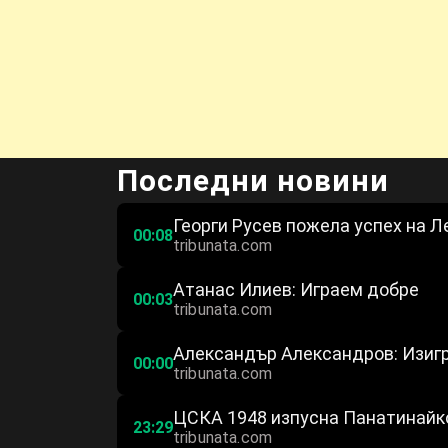
Последни новини
Георги Русев пожела успех на Л
00:08
tribunata.com
Атанас Илиев: Играем добре
00:03
tribunata.com
Александър Александров: Изиг
00:00
tribunata.com
ЦСКА 1948 изпусна Панатинайк
23:29
tribunata.com