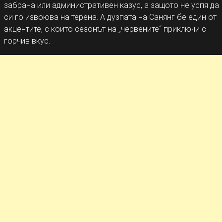
забрана или административен казус, а защото не успя да
си го извоюва на терена. А дузпата на Санянг бе един от
акцентите, с които сезонът на „червените“ приключи с
горчив вкус.