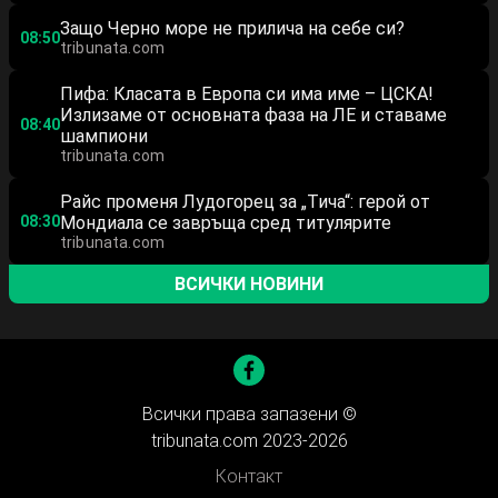
Защо Черно море не прилича на себе си?
08:50
tribunata.com
Пифа: Класата в Европа си има име – ЦСКА!
Излизаме от основната фаза на ЛЕ и ставаме
08:40
шампиони
tribunata.com
Райс променя Лудогорец за „Тича“: герой от
08:30
Мондиала се завръща сред титулярите
tribunata.com
ВСИЧКИ НОВИНИ
Всички права запазени ©
tribunata.com 2023-2026
Контакт