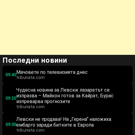
Последни новини
Мачовете по телевизията днес
09:40
tribunata.com
Чудесна новина за Левски: лазаретът се
изпразва – Майкон готов за Кайрат, Бурас
09:20
изпреварва прогнозите
tribunata.com
Левски не продава! На „Герена“ наложиха
09:00
ембарго заради битките в Европа
tribunata.com