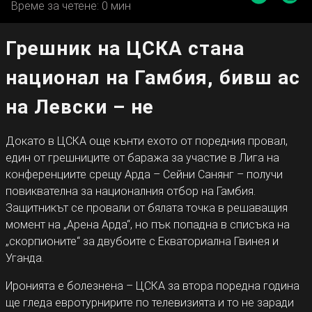
Време за четене: 0 мин
Грешник на ЦСКА стана
национал на Гамбия, бивш ас
на Левски – не
Докато в ЦСКА още кънти ехото от поредния провал,
един от грешниците от баража за участие в Лига на
конференциите срещу Арда – Сейни Санянг – получи
повиквателна за националния отбор на Гамбия.
Защитникът се провали от бялата точка в решаващия
момент на „Арена Арда“, но пък попадна в списъка на
„скорпионите“ за двубоите с Екваториална Гвинея и
Уганда.
Иронията е болезнена – ЦСКА за втора поредна година
ще гледа евротурнирите по телевизията и то не заради