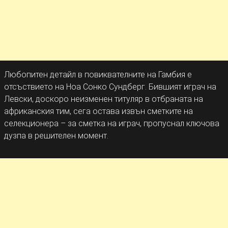
Любопитен детайл в повиквателните на Гамбия е
отсъствието на Ноа Сонко Сундберг. Бившият играч на
Левски, доскоро неизменен титуляр в отбраната на
африканския тим, сега остава извън сметките на
селекционера – за сметка на играч, пропуснал ключова
дузпа в решителен момент.