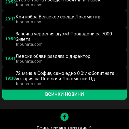
20:59
tribunata.com
Кои избра Веласкес срещу Локомотив
20:13
tribunata.com
Започна червения щурм! Продадени са 7000
19:59
билета
tribunata.com
Левски обяви раздяла с директор
19:41
tribunata.com
72 мача в София, само едно 0:0: любопитната
19:30
история на Левски и Локомотив Пд
tribunata.com
ВСИЧКИ НОВИНИ
Всички права запазени ©