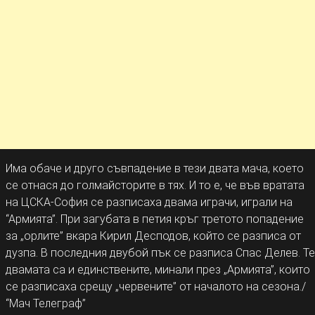
Има обаче и друго съвпадение в тези двата мача, което
се отнася до голмайсторите в тях. И то е, че във вратата
на ЦСКА-София се разписаха двама играчи, играли на
“Армията”. При загубата в петия кръг третото попадение
за „орлите” вкара Кирил Десподов, който се разписа от
дузпа. В последния двубой пък се разписа Спас Делев. Те
двамата са и единствените, минали през „Армията”, които
се разписаха срещу „червените” от началото на сезона./
“Мач Телеграф”