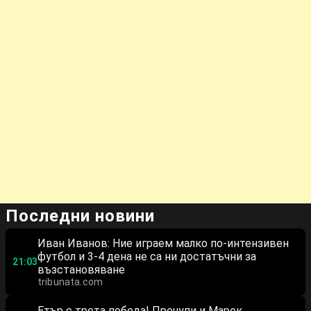
Последни новини
Иван Иванов: Ние играем малко по-интензивен
футбол и 3-4 дена не са ни достатъчни за
21:03
възстановяване
tribunata.com
Етър с трета победа! Пречупи и Марек