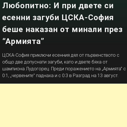
Любопитно: И при двете си
есенни загуби ЦСКА-София
беше наказан от минали през
“Армията”
ЦСКА-София приключи есенния дял от първенството с
общо две допуснати загуби, като и двете бяха от
шампиона Лудогорец. Преди поражението на „Армията” с
0:1, „червените” паднаха и с 0:3 в Разград на 13 август.