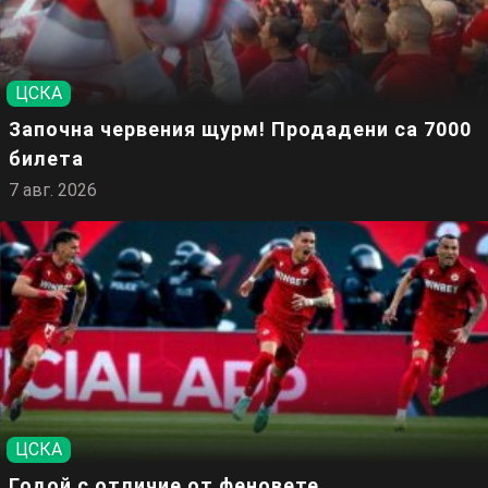
ЦСКА
Започна червения щурм! Продадени са 7000
билета
7 авг. 2026
ЦСКА
Годой с отличие от феновете