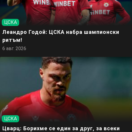
ЦСКА
Леандро Годой: ЦСКА набра шампионски
ритъм!
6 авг. 2026
ЦСКА
Цварц: Борихме се един за друг, за всеки