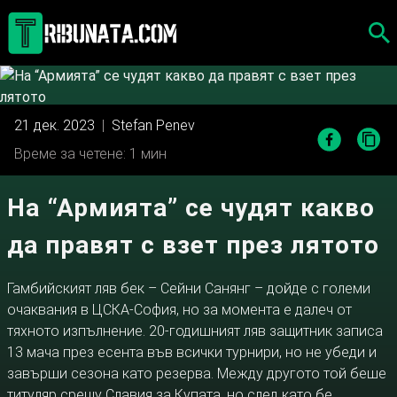
Skip
to
content
21 дек. 2023
|
Stefan Penev
Време за четене: 1 мин
На “Армията” се чудят какво
да правят с взет през лятото
Гамбийският ляв бек – Сейни Санянг – дойде с големи
очаквания в ЦСКА-София, но за момента е далеч от
тяхното изпълнение. 20-годишният ляв защитник записа
13 мача през есента във всички турнири, но не убеди и
завърши сезона като резерва. Между другото той беше
титуляр срещу Славия за Купата, но след като бе