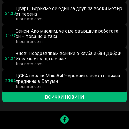
Цварц: Борихме се един за друг, за всеки метър
21:30
от терена
tribunata.com
Сенси: Ако мислим, че сме свършили работата
21:27
си – това не е така.
tribunata.com
Янев: Поздравявам всички в клуба и бай Добри!
21:24
Искаме утра да е с нас
tribunata.com
ЦСКА повали Макаби! Червените взеха отлична
20:54
преднина в Батуми
tribunata.com
ВСИЧКИ НОВИНИ