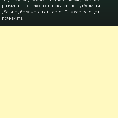
разминаван с лекота от атакуващите футболисти на
„белите”, бе заменен от Нестор Ел Маестро още на
почивката.