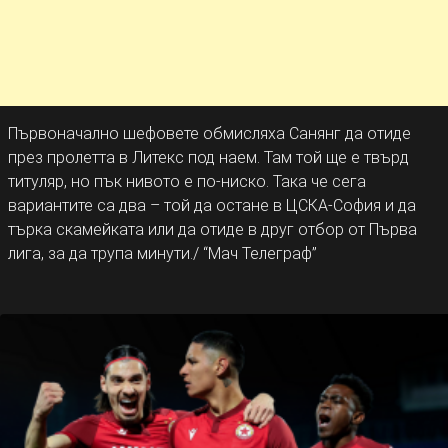
Първоначално шефовете обмисляха Санянг да отиде
през пролетта в Литекс под наем. Там той ще е твърд
титуляр, но пък нивото е по-ниско. Така че сега
вариантите са два – той да остане в ЦСКА-София и да
търка скамейката или да отиде в друг отбор от Първа
лига, за да трупа минути./ “Мач Телеграф”