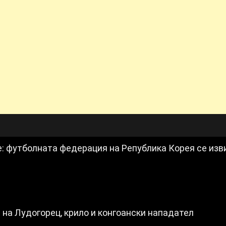
: футболната федерация на Република Корея се изв
 на Лудогорец, крило и конгоански нападател