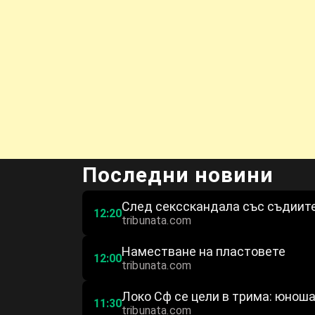
Последни новини
След сексскандала със съдиите
12:20
tribunata.com
Наместване на пластовете
12:00
tribunata.com
Локо Сф се цели в трима: юноша
11:30
tribunata.com