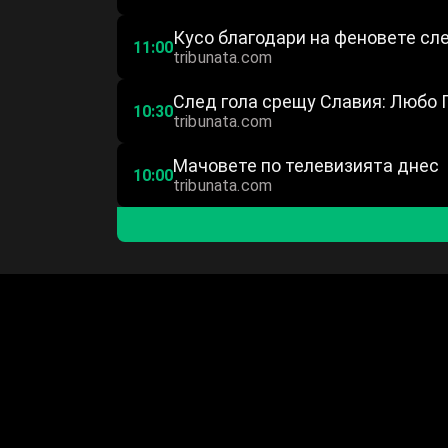
Кусо благодари на феновете сле
11:00
tribunata.com
След гола срещу Славия: Любо 
10:30
tribunata.com
Мачовете по телевизията днес
10:00
tribunata.com