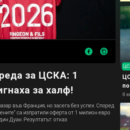
ЦС
реда за ЦСКА: 1
ЦС
по
гнаха за халф!
8 а
азар във Франция, но засега без успех. Според
рвените“ са изпратили оферта от 1 милион евро
ин Дуан. Резултатът: отказ.