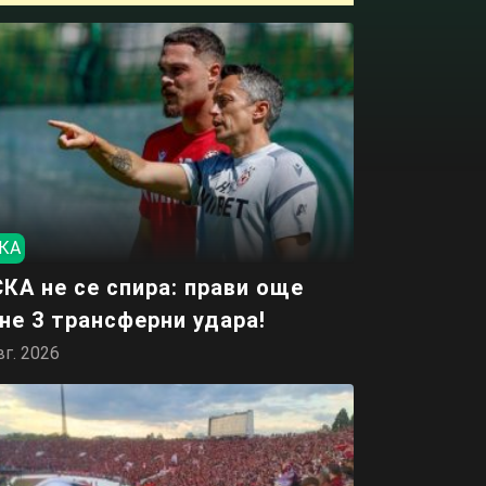
КА
КА не се спира: прави още
не 3 трансферни удара!
вг. 2026