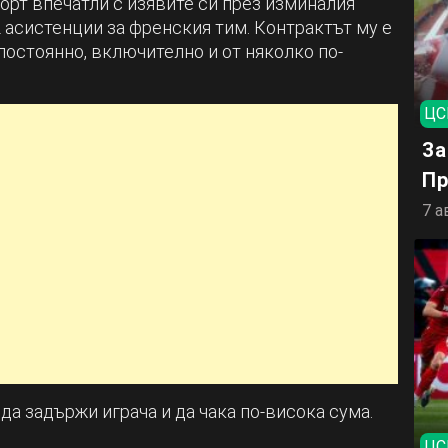
орт впечатли с изявите си през изминалия
 2 асистенции за френския тим. Контрактът му е
 постоянно, включително и от няколко по-
ЦС
За
Пр
7 а
а задържи играча и да чака по-висока сума.
ЦС