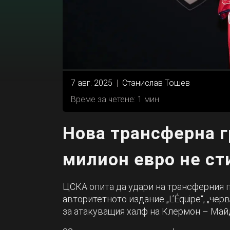
7 авг. 2025
|
Станислав Тошев
Време за четене: 1 мин
Нова трансферна г
милион евро не сти
ЦСКА опита да удари на трансферния п
авторитетното издание „L’Équipe“, „че
за атакуващия халф на Клермон – Майд