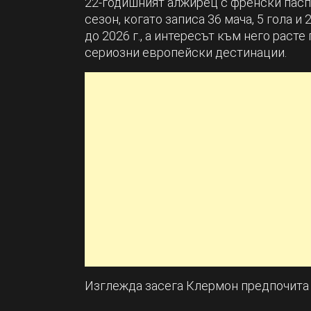
22-годишният алжирец с френски пасп
сезон, когато записа 36 мача, 5 гола и
до 2026 г., а интересът към него расте
сериозни европейски дестинации.
Изглежда засега Клермон предпочита д