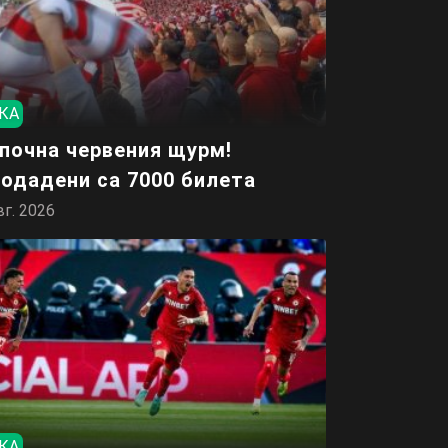
КА
почна червения щурм!
одадени са 7000 билета
вг. 2026
КА