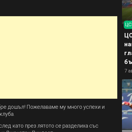
ЦС
ЦС
на
гл
бъ
7 а
бре дошъл! Пожелаваме му много успехи и
клуба.
след като през лятото се разделиха със