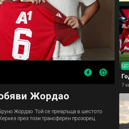
ЦС
Го
7 а
обяви Жордао
Бруно Жордао. Той се превръща в шестото
Керкез през този трансферен прозорец.
.