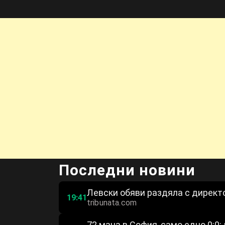
Последни новини
Левски обяви раздяла с директ
19:41
tribunata.com
72 мача в София, само едно 0:0