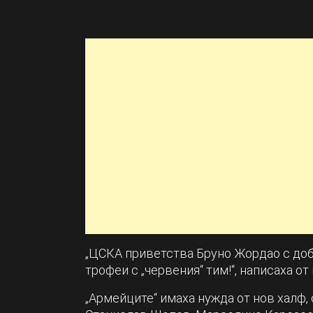
„ЦСКА приветства Бруно Жордао с до
трофеи с „червения“ тим!“, написаха от 
„Армейците“ имаха нужда от нов халф, 