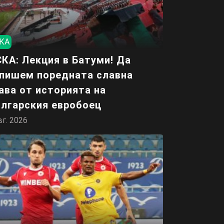
КА
КА: Лекция в Батуми! Да
пишем поредната славна
ава от историята на
лгарския евробоец
вг. 2026