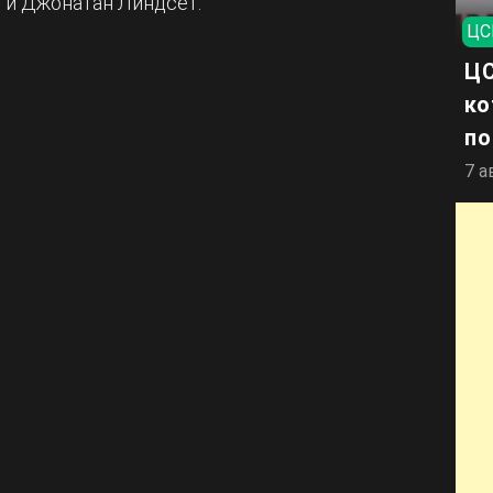
 и Джонатан Линдсет.
ЦС
ЦС
ко
по
7 а