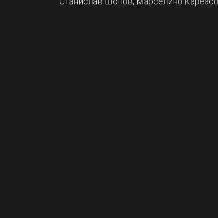
Станислав Шопов, Марселино Кареасо