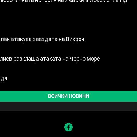
 пак атакува звездата на Вихрен
лиев разклаща атаката на Черно море
рда
ВСИЧКИ НОВИНИ