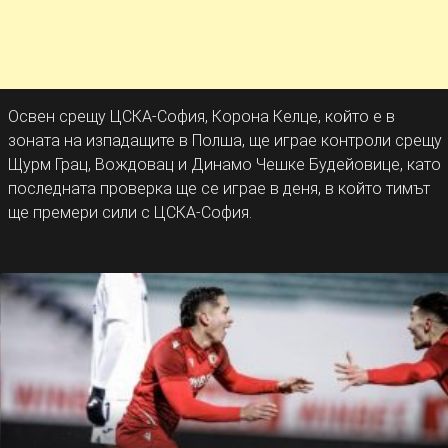
Освен срещу ЦСКА-София, Корона Келце, който е в
зоната на изпадащите в Полша, ще играе контроли срещу
Щурм Грац, Вождовац и Динамо Чешке Будейовице, като
последната проверка ще се играе в деня, в който тимът
ще премери сили с ЦСКА-София.