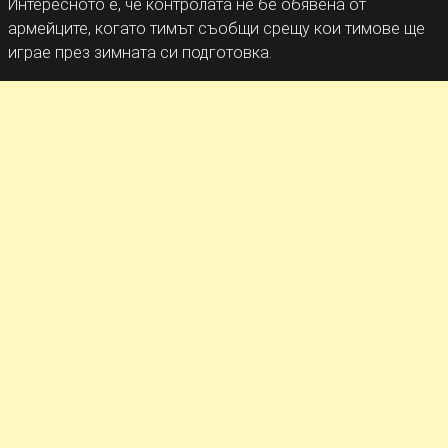
Интересното е, че контролата не бе обявена от
армейците, когато тимът съобщи срещу кои тимове ще
играе през зимната си подготовка.