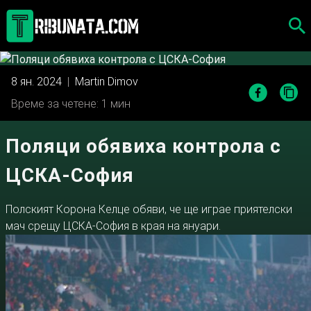
Skip
to
content
8 ян. 2024
|
Martin Dimov
Време за четене: 1 мин
Поляци обявиха контрола с
ЦСКА-София
Полският Корона Келце обяви, че ще играе приятелски
мач срещу ЦСКА-София в края на януари.