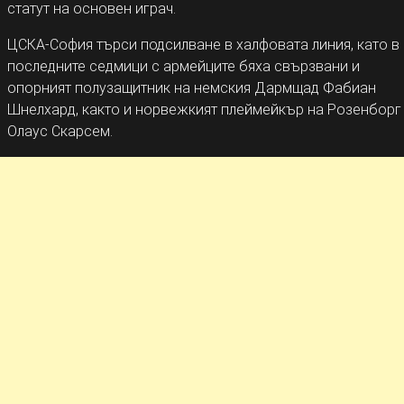
статут на основен играч.
ЦСКА-София търси подсилване в халфовата линия, като в
последните седмици с армейците бяха свързвани и
опорният полузащитник на немския Дармщад Фабиан
Шнелхард, както и норвежкият плеймейкър на Розенборг
Олаус Скарсем.