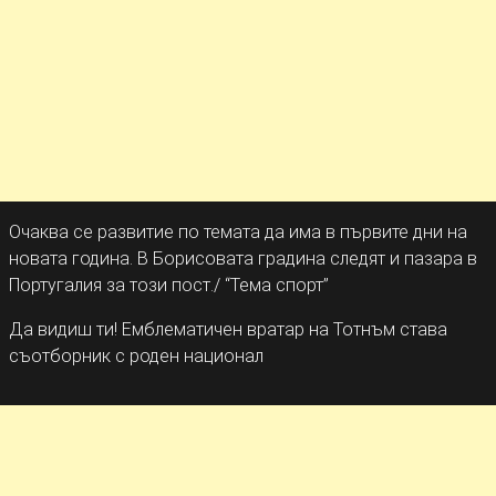
Очаква се развитие по темата да има в първите дни на
новата година. В Борисовата градина следят и пазара в
Португалия за този пост./ “Тема спорт”
Да видиш ти! Емблематичен вратар на Тотнъм става
съотборник с роден национал