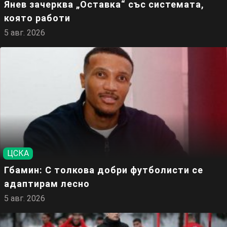
Янев зачерква „Оставка“ със системата,
която работи
5 авг. 2026
ЦСКА
Гбамин: С толкова добри футболисти се
адаптирам лесно
5 авг. 2026