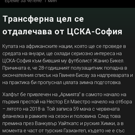
Време за четене: 1 мин
Трансферна цел се
отдалечава от ЦСКА-София
Купата на африканските нации, която ще се проведе в
средата на януари, ще охлади сериозно интереса на
ЦСКА-София към бившия му футболист Жанио Бикел.
Причината е, че 28-годишният полузащитник попадна в
окончателния списък на Гвинея-Бисау за надпреварата и
на практика би пропуснал цялата зимна подготовка.
Халфът бе привлечен на „Армията“ в самото начало на
първия престой на Нестор Ел Маестро начело на отбора
– лятото на 2018-а. Той записа 59 мача с червената
фланелка в рамките на сезон и половина. След това
премина през Ванкувър Уайткапс и руския Химки, а в
момента е част от турския Газиантеп, където не е със