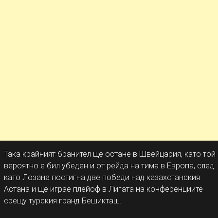
Така крайният бранител ще остане в Швейцария, като той
вероятно е бил убеден и от рейда на тима в Европа, след
като Лозана постигна две победи над казахстанския
Астана и ще играе плейоф в Лигата на конференциите
срещу турския гранд Бешикташ.