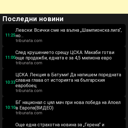
Последни новини
Левски: Всички сме на вълна „Шампионска лига“,
11:25
но…
tribunata.com
След крушението срещу ЦСКА: Макаби готви
11:00
още продажби, едната е за 4,5 милиона евро
tribunata.com
ЦСКА: Лекция в Батуми! Да напишем поредната
славна глава от историята на българския
10:33
евробоец
tribunata.com
БГ национал с цял мач при нова победа на Апоел
10:10
в Европа(ВИДЕО)
tribunata.com
Още една страхотна новина за „Герена“ и