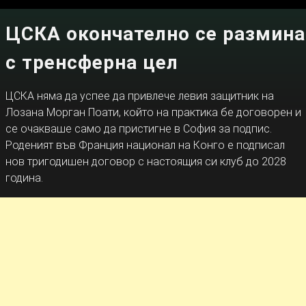
ЦСКА окончателно се размина
с тренсферна цел
ЦСКА няма да успее да привлече левия защитник на
Лозана Морган Поати, който на практика бе договорен и
се очакваше само да пристигне в София за подпис.
Роденият във Франция национал на Конго е подписал
нов тригодишен договор с настоящия си клуб до 2028
година.