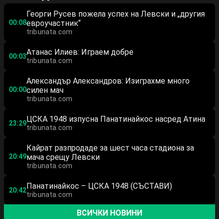
Георги Русев пожела успех на Левски и „другия
00:08
евроучастник“
tribunata.com
Атанас Илиев: Играем добре
00:03
tribunata.com
Александър Александров: Изиграхме много
00:00
силен мач
tribunata.com
ЦСКА 1948 изпусна Панатинайкос насред Атина
23:29
tribunata.com
Кайрат разпродаде за шест часа стадиона за
20:49
мача срещу Левски
tribunata.com
Панатинайкос – ЦСКА 1948 (СЪСТАВИ)
20:42
tribunata.com
ВСИЧКИ НОВИНИ