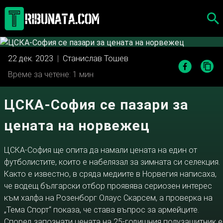
Skip
to
content
22 дек. 2023
|
Станислав Тошев
Време за четене: 1 мин
ЦСКА-София се пазари за
цената на норвежец
ЦСКА-София ще опита да намали цената на един от
футболистите, които е набелязал за зимната си селекция.
Както е известно, в сряда медиите в Норвегия написаха,
че водещ български отбор проявява сериозен интерес
към халфа на Розенборг Олаус Скарсем, а проверка на
„Тема Спорт“ показа, че става въпрос за армейците.
Според запознати цената на 25-годишния полузащитник е