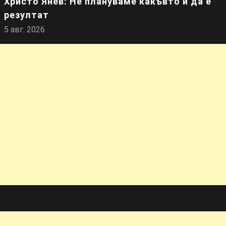
Христо Янев: Не плануваме какъвто и да е
резултат
5 авг. 2026