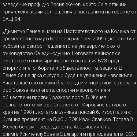
заведение проф. д-р Васил Жечев, който бе в отлични
приятелски взаимоотношения с наставника на героите от
САЩ-94.
„Димитър Пенев е член на Настоятелството на Колежа от
преместването му в Благоевград през 2009 г., когато бях
избран за ректор. Решението на университетското
ръководство бе единодушно. Неговата дейност се
състоеше в популяризирането на нашия ВУЗ сред
спортистите, отборите и обществеността, защото Д.
Пенев беше ярка фигура и будеше уважение навсякъде.
Участваше във всички благородни инициативи, свързани
със Съюза на слепите, спортни мероприятия и
обществени прояви“, разказа проф. В. Жечев.
Познанството му със Стратега от Мировяне датира от
края на 1998 г., когато възниква покрай близостта им с
бившия президент на БФС и БОК Иван Славков. Тогава В.
Жечев бе зам. председател на Асоциацията на
олимпийските клубове в България и преподавател в ЮЗУ