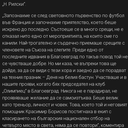
„Н. Рилски“.
„Запознахме се след световното първенство по футбол
във Франция и започнахме приятелство, което беше
искрено до последно. Състоеше се в много срещи, не е
отказал нито едно от мероприятията, на които сме го
канили. Най-трогателно и сърдечно приемаше срещите с
членовете на Съюза на слепите. Преди едно от
последните идвания в Благоевград по такъв повод той не
се чувстваше добре. Но ми каза, че въпреки това ще
дойде, за да се види с тези хора и заедно да се порадват
на техния празник – Деня на белия бастун. Участваше и в
нашите прояви, когато бях председател на клуб
„Олимпиец“ в Благоевград. Никога не е парадирал, не
проявяваше желание да се самоизтъква. Беше велик
като треньор, личност и човек. Това, което той и неговият
помощник Красимир Борисов постигнаха в екип с
класирането на българския национален отбор на
четвърто място в света, няма да се повтори“, коментира