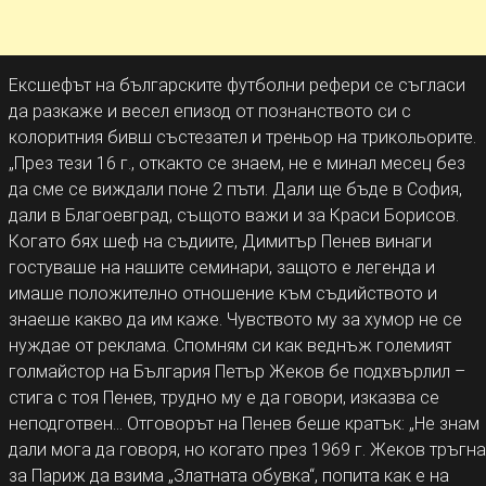
Ексшефът на българските футболни рефери се съгласи
да разкаже и весел епизод от познанството си с
колоритния бивш състезател и треньор на трикольорите.
„През тези 16 г., откакто се знаем, не е минал месец без
да сме се виждали поне 2 пъти. Дали ще бъде в София,
дали в Благоевград, същото важи и за Краси Борисов.
Когато бях шеф на съдиите, Димитър Пенев винаги
гостуваше на нашите семинари, защото е легенда и
имаше положително отношение към съдийството и
знаеше какво да им каже. Чувството му за хумор не се
нуждае от реклама. Спомням си как веднъж големият
голмайстор на България Петър Жеков бе подхвърлил –
стига с тоя Пенев, трудно му е да говори, изказва се
неподготвен… Отговорът на Пенев беше кратък: „Не знам
дали мога да говоря, но когато през 1969 г. Жеков тръгна
за Париж да взима „Златната обувка“, попита как е на