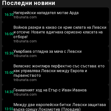
Последни новини
Нигерийски нападател мотае Арда
16:30
tribunata.com
Войнов разкри в какво се крие силата на Левски
и отсече: Новите вдигнаха сериозно класата на
16:00
отбора!
tribunata.com
Умарбаев отпадна за мача с Левски
15:30
tribunata.com
Веласкес жонглира перфектно със състава: ето
как управлява Левски между Европа и
15:00
първенството
tribunata.com
Гениалният ход на Етър с Иван Иванов
14:30
tribunata.com
Между две европейски битки: Левски защитава
13:55
върха срещу Локомотив (Пловдив)