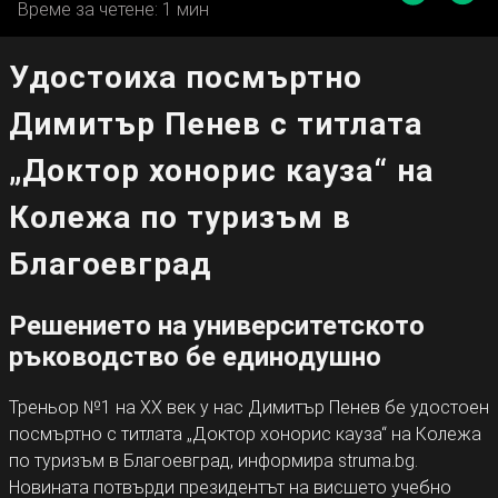
Време за четене: 1 мин
Удостоиха посмъртно
Димитър Пенев с титлата
„Доктор хонорис кауза“ на
Колежа по туризъм в
Благоевград
Решението на университетското
ръководство бе единодушно
Треньор №1 на ХХ век у нас Димитър Пенев бе удостоен
посмъртно с титлата „Доктор хонорис кауза“ на Колежа
по туризъм в Благоевград, информира struma.bg.
Новината потвърди президентът на висшето учебно