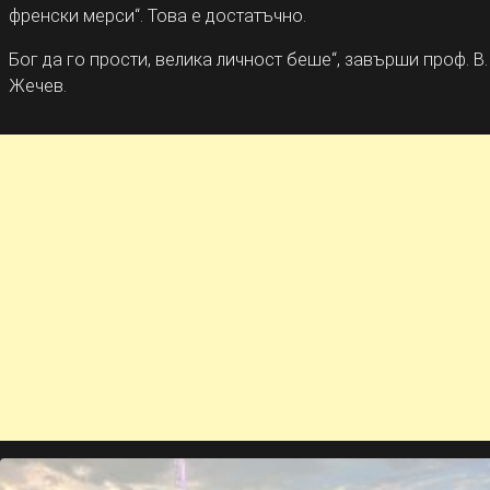
френски мерси“. Това е достатъчно.
Бог да го прости, велика личност беше“, завърши проф. В.
Жечев.