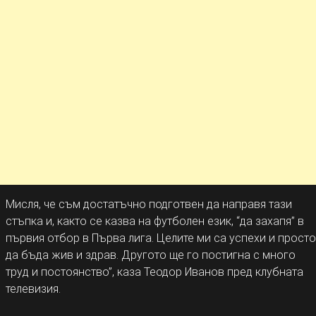
Мисля, че съм достатъчно подготвен да направя тази
стъпка и, както се казва на футболен език, “да захапя” в
първия отбор в Първа лига. Целите ми са успехи и просто
да бъда жив и здрав. Другото ще го постигна с много
труд и постоянство”, каза Теодор Иванов пред клубната
телевизия.