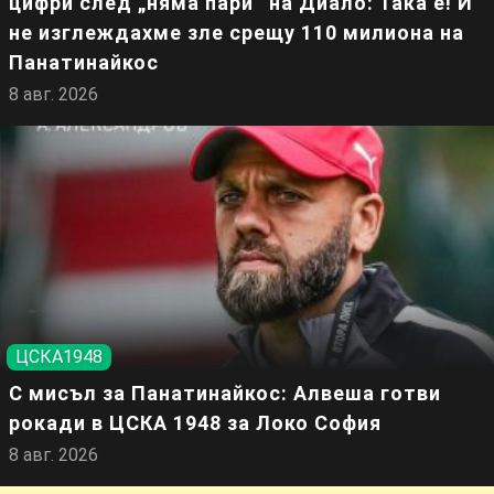
цифри след „няма пари“ на Диало: Така е! И
не изглеждахме зле срещу 110 милиона на
Панатинайкос
8 авг. 2026
ЦСКА1948
С мисъл за Панатинайкос: Алвеша готви
рокади в ЦСКА 1948 за Локо София
8 авг. 2026