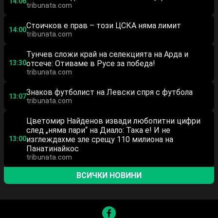
14:06
tribunata.com
Стоичков е прав – този ЦСКА няма лимит
14:00
tribunata.com
Тунчев сложи край на селекцията на Арда и
13:30
отсече: Отиваме в Русе за победа!
tribunata.com
Знаков футболист на Левски спря с футбола
13:07
tribunata.com
Цветомир Найденов извади любопитни цифри
след „няма пари“ на Диало: Така е! И не
13:00
изглеждахме зле срещу 110 милиона на
Панатинайкос
tribunata.com
ВСИЧКИ НОВИНИ