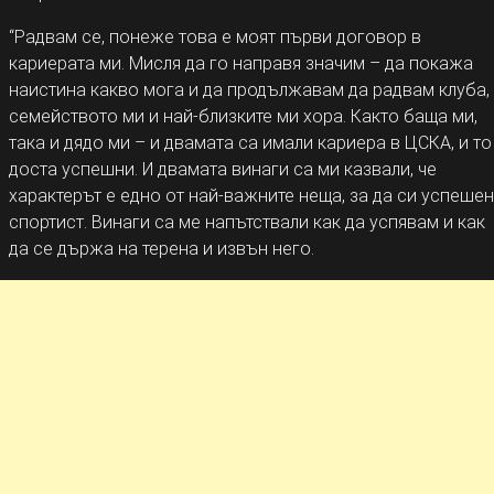
“Радвам се, понеже това е моят първи договор в
кариерата ми. Мисля да го направя значим – да покажа
наистина какво мога и да продължавам да радвам клуба,
семейството ми и най-близките ми хора. Както баща ми,
така и дядо ми – и двамата са имали кариера в ЦСКА, и то
доста успешни. И двамата винаги са ми казвали, че
характерът е едно от най-важните неща, за да си успешен
спортист. Винаги са ме напътствали как да успявам и как
да се държа на терена и извън него.