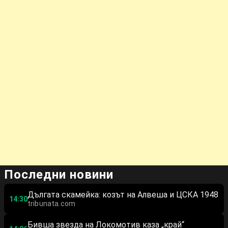
Последни новини
Дългата скамейка: козът на Алвеша и ЦСКА 1948
14:30
tribunata.com
Бивша звезда на Локомотив каза „край“