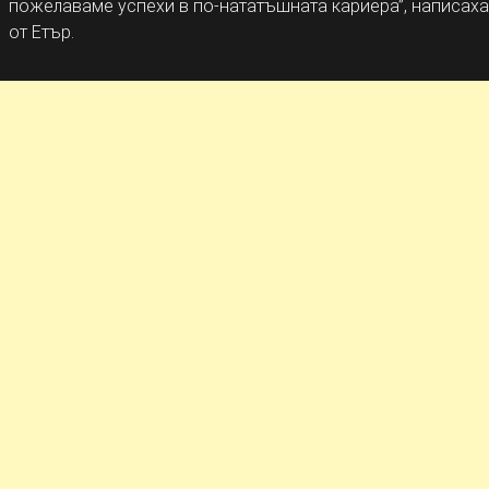
пожелаваме успехи в по-нататъшната кариера”, написаха
от Етър.