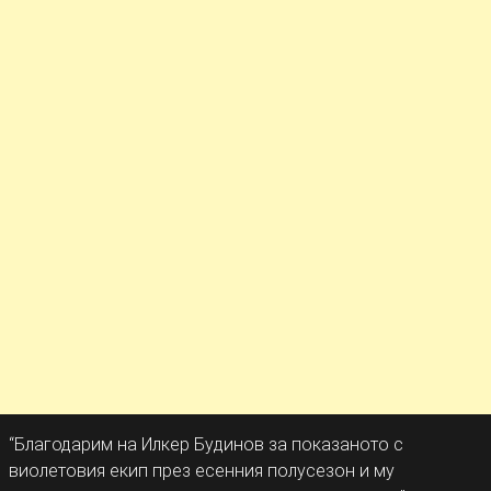
“Благодарим на Илкер Будинов за показаното с
виолетовия екип през есенния полусезон и му