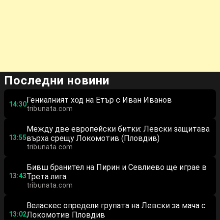
Последни новини
Гениалният ход на Етър с Иван Иванов
14:30
tribunata.com
Между две европейски битки: Левски защитава
13:55
върха срещу Локомотив (Пловдив)
tribunata.com
Бивш бранител на Пирин и Севлиево ще играе в
13:43
Трета лига
tribunata.com
Веласкес определи групата на Левски за мача с
13:02
Локомотив Пловдив