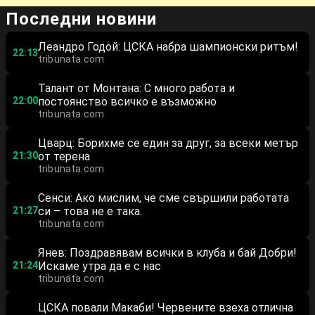
Последни новини
Леандро Годой: ЦСКА набра шампионски ритъм!
22:13
tribunata.com
Талант от Монтана: С много работа и
22:00
постоянство всичко е възможно
tribunata.com
Цварц: Борихме се един за друг, за всеки метър
21:30
от терена
tribunata.com
Сенси: Ако мислим, че сме свършили работата
21:27
си – това не е така.
tribunata.com
Янев: Поздравявам всички в клуба и бай Добри!
21:24
Искаме утра да е с нас
tribunata.com
ЦСКА повали Макаби! Червените взеха отлична