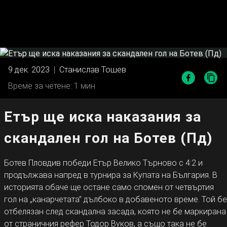
9 дек. 2023
|
Станислав Тошев
Време за четене: 1 мин
Етър ще иска наказания за
скандален гол на Ботев (Пд)
Ботев Пловдив победи Етър Велико Търново с 4:2 и
продължава напред в турнира за Купата на България. В
историята обаче ще остане само спомен от четвъртия
гол на „канарчетата” дълбоко в добавеното време. Той бе
отбелязан след скандална засада, която не бе маркирана
от страничния рефер Тодор Вуков, а също така не бе