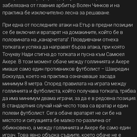
забелязана от главния арбитър Волен Чинков и на
практика бе изключително лесна за решаване.
При една от последните атаки на Етър в предни позиции
се бе включил и вратарят на домакините, който бе в
половината на „канарчетата”. Пловдивчани отнеха
топката и успяха да направят бърза атака, при която
Точукву Нади стигна до топката и пусна към Самюел
Акере. В този момент обаче между голлинията и Акере
имаше само един противников футболист – Шахредин
Бокхулда, което на практика означаваше засада
минимум 8 метра. Според правилата на играта между
голлинията и футболиста, който получава топката, трябва
да има минимум двама играчи, за да е в редовна позиция.
В стандартния случай най-често това са вратар и един
полеви футболист. Сега обаче вратарят не си бе на
мястото и ситуацията бе малко по-различна от
обикновено, а между голлинията и Акере бе само един
играч. Това явно обърка съдиите, което обаче не е