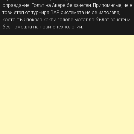
оправдание. Голът на Акере бе зачетен. Припомняме, че в
този етап от турнира ВАР системата не се използва,
което пък показа какви голове могат да бъдат зачетени
без помощта на новите технологии.