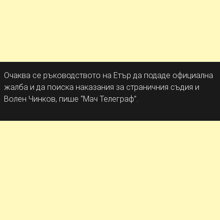
Очаква се ръководството на Етър да подаде официална
жалба и да поиска наказания за страничния съдия и
Волен Чинков, пише “Мач Телеграф”.