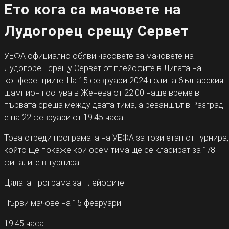
Ето кога са мачовете на
Лудогорец срещу Сервет
УЕФА официално обяви часовете за мачовете на
Лудогорец срещу Сервет от плейофите в Лигата на
конференциите. На 15 февруари 2024 година българският
шампион гостува в Женева от 22:00 наше време в
първата среща между двата тима, а реваншът в Разград
е на 22 февруари от 19:45 часа.
Това отреди програмата на УЕФА за този етап от турнира,
който ще покаже кои осем тима ще се класират за 1/8-
финалите в турнира.
Цялата програма за плейофите:
Първи мачове на 15 февруари
19:45 часа: