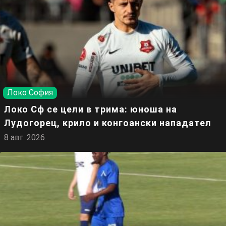
Локо София
Локо Сф се цели в трима: юноша на
Лудогорец, крило и конгоански нападател
8 авг. 2026