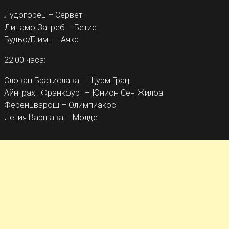
Лудогорец – Сервет
Динамо Загреб – Бетис
Будьо/Глимт – Аякс
22:00 часа:
Слован Братислава – Щурм Грац
Айнтрахт Франкфурт – Юнион Сен Жилоа
Ференцварош – Олимпиакос
Легия Варшава – Молде