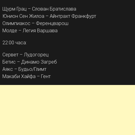
Щурм Грац – Слован Братислава
Юнион Сен Жилоа – Айнтрахт Франкфурт
Олимпиакос – Ференцварош
Молде – Легия Варшава
22:00 часа:
Сервет – Лудогорец
Бетис – Динамо Загреб
Аякс – Будьо/Глимт
Макаби Хайфа – Гент