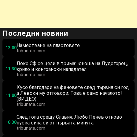
Последни новини
Наместване на пластовете
12:00
tribunata.com
Локо Сф се цели в трима: юноша на Лудогорец,
11:30
крило и конгоански нападател
tribunata.com
Кусо благодари на феновете след първия си гол,
а Левски му отговори: Това е само началото!
11:00
(ВИДЕО)
tribunata.com
След гола срещу Славия: Любо Пенев отново
10:30
пуска сина си от първата минута
tribunata.com