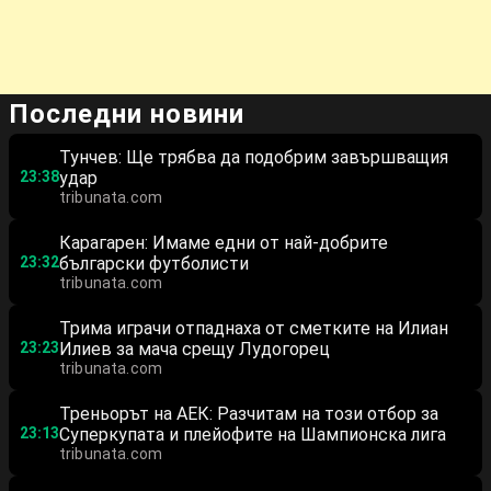
Последни новини
Тунчев: Ще трябва да подобрим завършващия
23:38
удар
tribunata.com
Карагарен: Имаме едни от най-добрите
23:32
български футболисти
tribunata.com
Трима играчи отпаднаха от сметките на Илиан
23:23
Илиев за мача срещу Лудогорец
tribunata.com
Треньорът на АЕК: Разчитам на този отбор за
23:13
Суперкупата и плейофите на Шампионска лига
tribunata.com