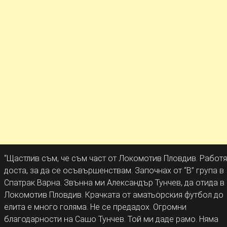
“Щастлив съм, че съм част от Локомотив Пловдив. Работя
доста, за да се осъвършенствам. Започнах от “В” група в
Спатрак Варна. Звънна ми Александър Тунчев, да отида в
Локомотив Пловдив. Крачката от аматьорския футбол до
елита е много голяма. Не се предадох. Огромни
благодарности на Сашо Тунчев. Той ми даде рамо. Няма