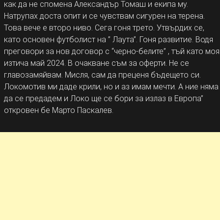
как да не спомена Александър Томаш и екипа му.
Натрупах доста опит и се чувствам сигурен на терена.
Това вече е второ ниво. Сега гоня трето. Утвърдих се,
като основен футболист на ” Лаута”. Гоня развитие. Водя
преговори за нов договор с “черно-белите” , тъй като моя
изтича май 2024. В очакване съм за оферти. Не се
главозамяйвам. Мисля, сам да преценя бъдещето си.
Локомотив ми даде крили, но и аз имам мечти. А ние няма
да се предадем и Локо ще се бори за излаз в Европа”
откровен бе Марто Паскалев.