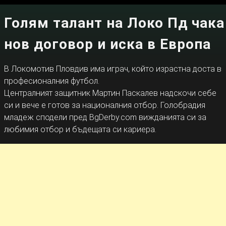
Голям талант на Локо Пд чака
нов договор и иска в Европа
В Локомотив Пловдив има играч, който израстна доста в
професионалния футбол.
Централният защитник Мартин Паскалев надскочи себе
си и вече е готов за националния отбор. Голобрадия
младеж сподели пред BgDerby.com вижданията си за
любимия отбор и бъдещата си кариера.