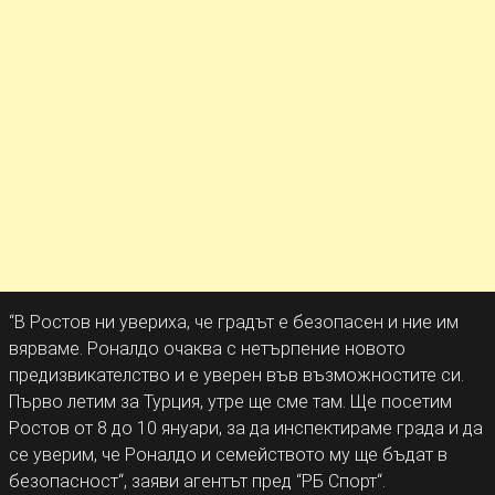
“В Ростов ни увериха, че градът е безопасен и ние им
вярваме. Роналдо очаква с нетърпение новото
предизвикателство и е уверен във възможностите си.
Първо летим за Турция, утре ще сме там. Ще посетим
Ростов от 8 до 10 януари, за да инспектираме града и да
се уверим, че Роналдо и семейството му ще бъдат в
безопасност“, заяви агентът пред “РБ Спорт“.