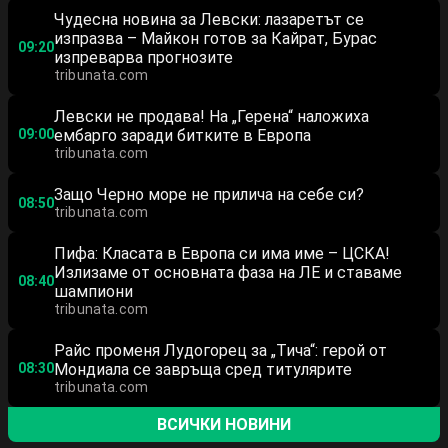
Чудесна новина за Левски: лазаретът се
изпразва – Майкон готов за Кайрат, Бурас
09:20
изпреварва прогнозите
tribunata.com
Левски не продава! На „Герена“ наложиха
09:00
ембарго заради битките в Европа
tribunata.com
Защо Черно море не прилича на себе си?
08:50
tribunata.com
Пифа: Класата в Европа си има име – ЦСКА!
Излизаме от основната фаза на ЛЕ и ставаме
08:40
шампиони
tribunata.com
Райс променя Лудогорец за „Тича“: герой от
08:30
Мондиала се завръща сред титулярите
tribunata.com
ВСИЧКИ НОВИНИ