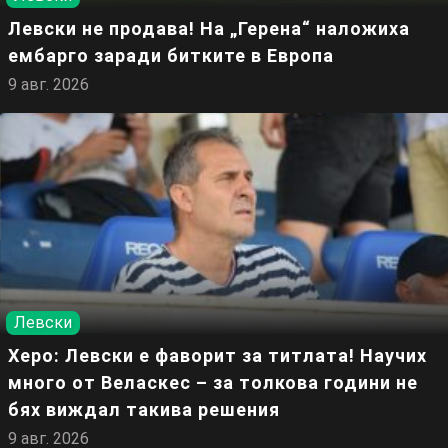
Левски не продава! На „Герена“ наложиха
ембарго заради битките в Европа
9 авг. 2026
Левски
Херо: Левски е фаворит за титлата! Научих
много от Веласкес – за толкова години не
бях виждал такива решения
9 авг. 2026