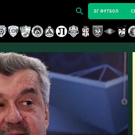
БГ ФУТБОЛ
С