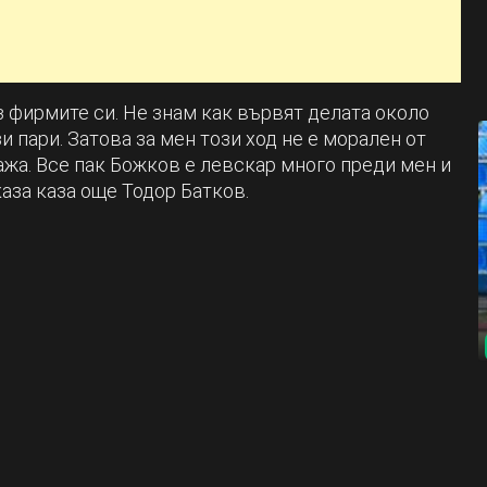
 фирмите си. Не знам как вървят делата около
зи пари. Затова за мен този ход не е морален от
кажа. Все пак Божков е левскар много преди мен и
аза каза още Тодор Батков.