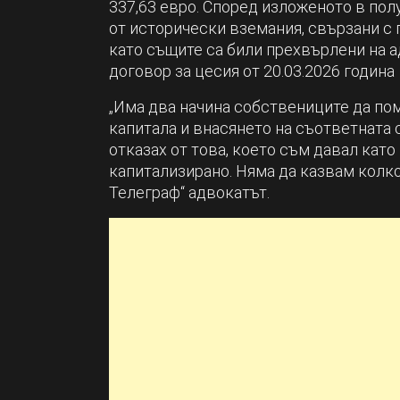
337,63 евро. Според изложеното в пол
от исторически вземания, свързани с 
като същите са били прехвърлени на 
договор за цесия от 20.03.2026 година
„Има два начина собствениците да пом
капитала и внасянето на съответната с
отказах от това, което съм давал като
капитализирано. Няма да казвам колко
Телеграф“ адвокатът.