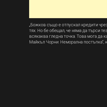
„Божков също е отпускал кредити чрез
тях. Но бе обещал, че няма да търси те
всякаква гледна точка. Това мога да 
Майкъл Чорни. Неморална постъпка“, к