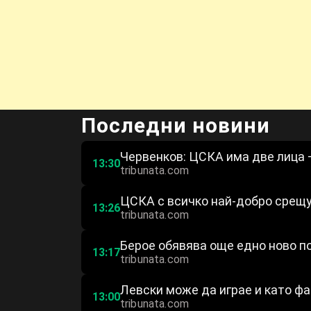
Последни новини
Червенков: ЦСКА има две лица –
13:30
tribunata.com
ЦСКА с всичко най-добро срещу
13:26
tribunata.com
Берое обявява още едно ново п
13:17
tribunata.com
Левски може да играе и като фа
13:00
tribunata.com