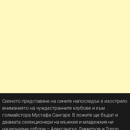
Силното представяне на сините напоследък е изострило
вниманието на чуждестранните клубове и към
голмайстора Мустафа Сангаре. В ложите ще бъдат и
двамата селекционери на мъжкия и младежкия ни
национални отбори – Александър Димитров и Тодор