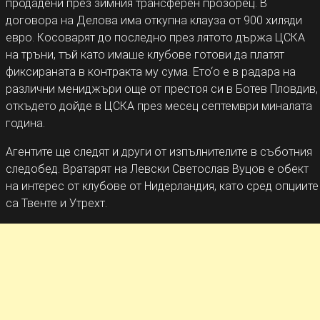
продадени през зимния трансферен прозорец. В
договора на Делова има откупна клауза от 900 хиляди
евро. Косоварят до последно през лятото държа ЦСКА
на тръни, тъй като имаше клубове готови да платят
фиксираната в контракта му сума. Ето‘о е в радара на
различни мениджъри още от престоя си в Ботев Пловдив,
откъдето дойде в ЦСКА през месец септември миналата
година.
Агентите ще следят и други от изпълнителите в съботния
следобед. Вратарят на Левски Светослав Вуцов е обект
на интерес от клубове от Нидерландия, като сред опциите
са Твенте и Утрехт.