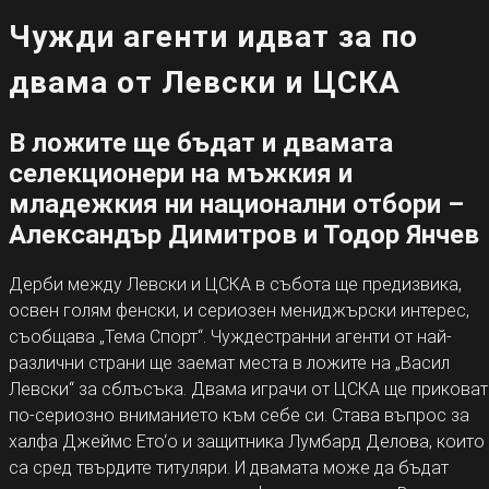
Чужди агенти идват за по
двама от Левски и ЦСКА
В ложите ще бъдат и двамата
селекционери на мъжкия и
младежкия ни национални отбори –
Александър Димитров и Тодор Янчев
Дерби между Левски и ЦСКА в събота ще предизвика,
освен голям фенски, и сериозен мениджърски интерес,
съобщава „Тема Спорт“. Чуждестранни агенти от най-
различни страни ще заемат места в ложите на „Васил
Левски“ за сблъсъка. Двама играчи от ЦСКА ще приковат
по-сериозно вниманието към себе си. Става въпрос за
халфа Джеймс Ето‘о и защитника Лумбард Делова, които
са сред твърдите титуляри. И двамата може да бъдат