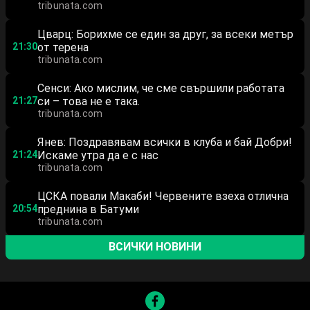
tribunata.com
Цварц: Борихме се един за друг, за всеки метър
21:30
от терена
tribunata.com
Сенси: Ако мислим, че сме свършили работата
21:27
си – това не е така.
tribunata.com
Янев: Поздравявам всички в клуба и бай Добри!
21:24
Искаме утра да е с нас
tribunata.com
ЦСКА повали Макаби! Червените взеха отлична
20:54
преднина в Батуми
tribunata.com
ВСИЧКИ НОВИНИ