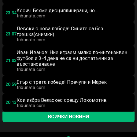
Косич: Бяхме дисциплинирани, но…
23:34
tribunata.com
Левски с нова победа! Сините са без
23:07
грешка(снимки)
tribunata.com
Иван Иванов: Ние играем малко по-интензивен
футбол и 3-4 дена не са ни достатъчни за
21:03
възстановяване
tribunata.com
Етър с трета победа! Пречупи и Марек
20:59
tribunata.com
Кои избра Веласкес срещу Локомотив
20:13
tribunata.com
ВСИЧКИ НОВИНИ