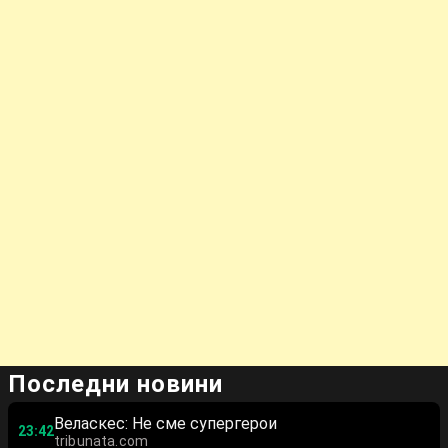
Последни новини
Веласкес: Не сме супергерои
23:42
tribunata.com