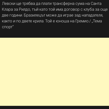
Левски ще трябва да плати трансферна сума на Санта
Клара за Рилдо, тъй като той има договор с клуба за още
две години. Бразилецът може да играе зад нападателя,
както и по двете крила. Той е юноша на Гремио./ „Тема
спорт“