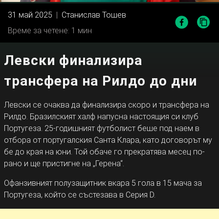
31 май 2025
|
Станислав Тошев
Време за четене: 1 мин
Левски финализира
трансфера на Рилдо до дни
Левски се очаква да финализира скоро и трансфера на
Рилдо. Бразилският халф напусна настоящия си клуб
Португеза. 25-годишният футболист беше под наем в
отбора от португалския Санта Клара, като договорът му
бе до края на юни. Той обаче го прекратява месец по-
рано и ще пристигне на „Герена“.
Офанзивният полузащитник вкара 5 гола в 15 мача за
Португеза, който се състезава в Серия D.