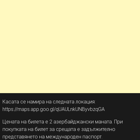
Касата се намира на следната локация:
https://maps.app.goo.gl/qUAULnkUNByvbzqGA
Цената на билета е 2 азербайджански маната. При
покупката на билет за срещата е задължително
представянето на международен паспорт.