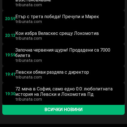
tribunata.com
Етър с трета победа! Пречупи и Марек
20:59
tribunata.com
Кои избра Веласкес срещу Локомотив
20:13
tribunata.com
Започна червения щурм! Продадени са 7000
19:59
билета
tribunata.com
Левски обяви раздяла с директор
19:41
tribunata.com
72 мача в София, само едно 0:0: любопитната
19:30
история на Левски и Локомотив Пд
tribunata.com
ВСИЧКИ НОВИНИ