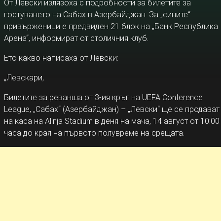
От Левски излязоха с подробности за билетите за
гостуването на Сабах в Азербайджан. За „сините“
привърженици е предвиден 21 блок на „Банк Республика
Арена“, информират от столичния клуб.
Ето какво написаха от Левски:
„Левскари,
Билетите за ревaнша от 3-ия кръг на UEFA Conference
League, „Сабах“ (Азербайджан) – „Левски“ ще се продават
на каса на Alinja Stadium в деня на мача, 14 август от 10:00
часа до края на първото полувреме на срещата.