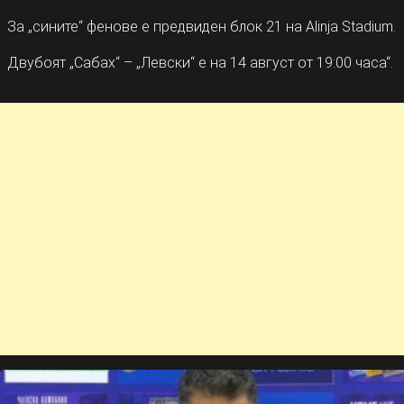
За „сините“ фенове е предвиден блок 21 на Alinja Stadium.
Двубоят „Сабах“ – „Левски“ е на 14 август от 19:00 часа“.