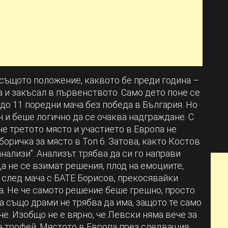
 същото положение, каквото бе преди година –
 и закъсал в първенството. Само дето поне се
 до 11 поредни мача без победа в България. Но
н и беше логично да се очаква надграждане. С
не третото място и участието в Европа не
боричка за място в Топ 6. Затова, както Костов
нализи”. Анализът трябва да си го направи
а не се взимат решения, плод на емоциите,
 след мача с БАТЕ Борисов, прекосявайки
а. Не че самото решение беше грешно, просто
а също драми не трябва да има, защото те само
е. Изобщо не е вярно, че Левски няма вече за
а трофей. Мястото в Европа през следващия