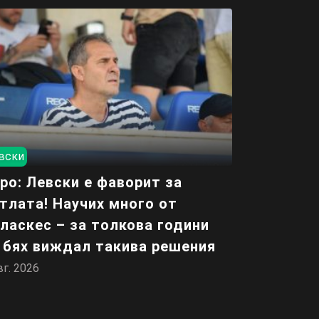
вски
ро: Левски е фаворит за
тлата! Научих много от
ласкес – за толкова години
 бях виждал такива решения
вг. 2026