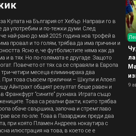
жик
за Купата на България от Хебър. Направи го в
е да употребим и по-тежки думи. След
 че най-рано до май 2025 година нов трофей в
Ле
има провал и то голям, трябва да има причини и
Чу
ността. Ясно е, че футболистите няма как да
ла
а и в тях. Но по-голямата е другаде. Защото
огат. Повечето от тях са се справяли в Европа
Ма
и три-четири месеца елиминираха два
из
. При това съвсем прилични – Шкупи и Апоел
9 а
ещу Айнтрахт общият резултат беше равен и
ъв Франкфурт “сините” рухнаха. Играта също
ениците. Това са реални факти, които трябва
вропа обаче свършиха, започна и стремглаво
грае все по-зле. Това в Пазарджик преди два
ята, при която Пламен Андреев нокаутира с
сна илюстрация на това, в което се е