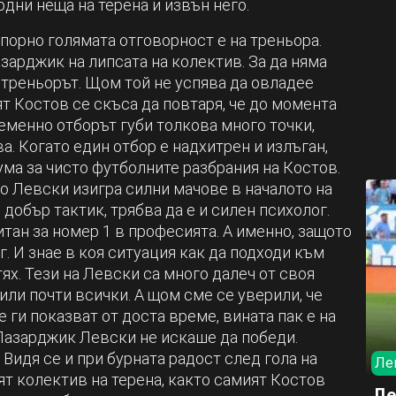
рдни неща на терена и извън него.
спорно голямата отговорност е на треньора.
арджик на липсата на колектив. За да няма
 треньорът. Щом той не успява да овладее
ят Костов се скъса да повтаря, че до момента
еменно отборът губи толкова много точки,
ва. Когато един отбор е надхитрен и излъган,
ума за чисто футболните разбрания на Костов.
го Левски изигра силни мачове в началото на
 добър тактик, трябва да е и силен психолог.
тан за номер 1 в професията. А именно, защото
. И знае в коя ситуация как да подходи към
ях. Тези на Левски са много далеч от своя
или почти всички. А щом сме се уверили, че
 ги показват от доста време, вината пак е на
 Пазарджик Левски не искаше да победи.
Видя се и при бурната радост след гола на
Ле
ят колектив на терена, както самият Костов
Ле