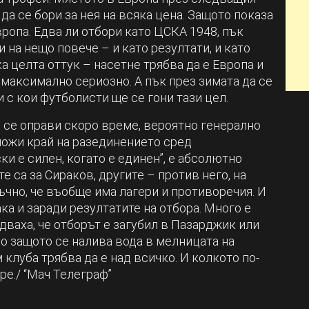
да се бори за нея на всяка цена. Защото показа
вропа. Едва ли отбори като ЦСКА 1948, пък
 на нещо повече – и като резултати, и като
ка целта оттук – насетне трябва да е Европа и
 максимално сериозно. А пък през зимата да се
и с кои футболисти ще се гони тази цел.
е се оправи скоро време, вероятно генерално
сложи край на разединението сред
и е силен, когато е единен”, е абсолютно
е са за Сираков, другите – против него, на
ъчно, че въобще има лагери и противоречия. И
ка и заради резултатите на отбора. Много е
дваха, че отборът е загубил в Пазарджик или
мо защото се налива вода в мелницата на
 клуба трябва да е над всичко. И колкото по-
ре./ “Мач Телеграф”