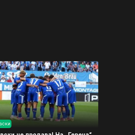
вски
вски не продава! На „Герена“