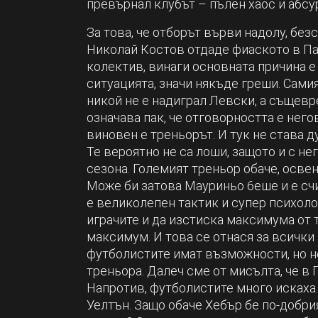
превърнал клубът – пълен хаос и абсу
За това, че отборът върви надолу, без
Николай Костов отдаде фиаското в Паз
колектив, винаги основната причина е
ситуацията, значи някъде греши. Сами
никой не е надиграл Левски, а същевр
означава пак, че отговорността е него
виновен е треньорът. И тук не става д
Те вероятно не са лоши, защото и с не
сезона. Големият треньор обаче, освен
Може би затова Мауриньо 6еше и е счи
е великолепен тактик и супер психолог
играчите и да изстиска максимума от т
максимум. И това се отнася за всички 
футболистите имат възможности, но не
треньора. Далеч сме от мисълта, че в
Напротив, футболистите много искаха. 
Уелтън. Защо обаче Хебър бе по-добри