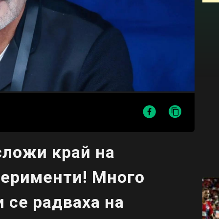
сложи край на
перименти! Много
и се радваха на