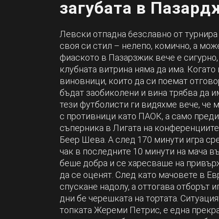
загубата в Пазард
Левски отпадна 6eзславно от турнира 
своя си стил – нелепо, комично, а мож
фиаското в Пазарзжик вече е сигурно,
клубната витрина няма да има. Когато 
виновници, които да си поемат отговор
бъдат заобиколени и вина трябва да им
тези футболисти ги видяхме вече, че м
с противници като ПАОК, а само пред
съперника в Лигата на конференциите
Беер Шева. А след 170 минути игра ср
чак в последните 10 минути на мача в
беше добра и се харесваше на привърж
да се оценят. След като мачовете в Е
спускане надолу, а оттогава отборът и
дни бе черешката на тортата. Ситуаци
топката Жереми Петрис, е една прекра