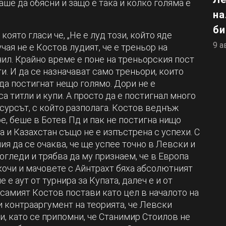
аше да обясни и защо е така и колко голяма е
на
би
оято гласи че, „Не е луд този, който яде
9 а
лучая не е Костов лудият, че е треньор на
чил. Крайно време е поне на треньорския пост
и. И да се назначават само треньори, които
да постигнат нещо голямо. Дори не е
а титли и купи. А просто да е постигнал много
есурсът, с който разполага. Костов веднъж
е, беше в Ботев Пд и пак не постигна нищо
а и Казахстан също не е изпъстрена с успехи. С
я да се очаква, че ще успее точно в Левски и
огледи и трябва да му признаем, че в Европа
кочи и мачовете с Айнтрахт бяха абсолютният
е аут от турнира за Купата, далеч е и от
самият Костов постави като цел в началото на
и контрааргумент на теорията, че Левски
и, като се припомни, че Станимир Стоилов не