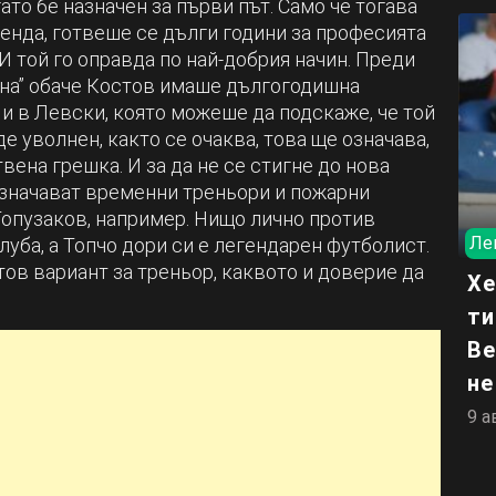
ато бе назначен за първи път. Само че тогава
генда, готвеше се дълги години за професията
И той го оправда по най-добрия начин. Преди
рена” обаче Костов имаше дългогодишна
и в Левски, която можеше да подскаже, че той
де уволнен, както се очаква, това ще означава,
ена грешка. И за да не се стигне до нова
назначават временни треньори и пожарни
Топузаков, например. Нищо лично против
Ле
луба, а Топчо дори си е легендарен футболист.
тов вариант за треньор, каквото и доверие да
Хе
ти
Ве
не
9 а