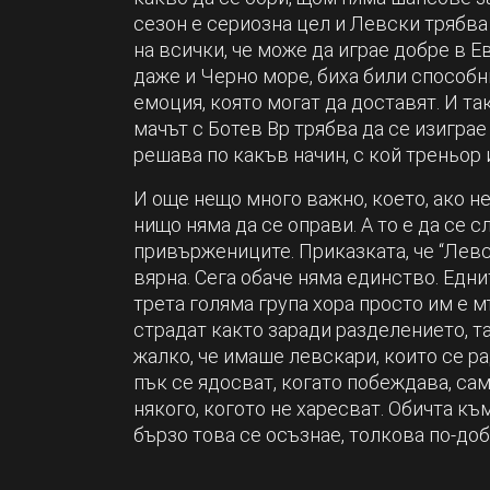
сезон е сериозна цел и Левски трябва 
на всички, че може да играе добре в Е
даже и Черно море, биха били способни
емоция, която могат да доставят. И та
мачът с Ботев Bp трябва да се изиграе
решава по какъв начин, с кой треньор 
И още нещо много важно, което, ако н
нищо няма да се оправи. А то е да се 
привържениците. Приказката, че “Левск
вярна. Сега обаче няма единство. Еднит
трета голяма група хора просто им е м
страдат както заради разделението, та
жалко, че имаше левскари, които се ра
пък се ядосват, когато побеждава, са
някого, когото не харесват. Обичта към
бързо това се осъзнае, толкова по-доб