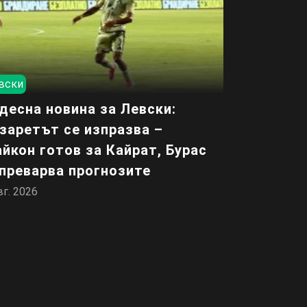
вски
десна новина за Левски:
заретът се изпразва –
йкон готов за Кайрат, Бурас
преварва прогнозите
вг. 2026