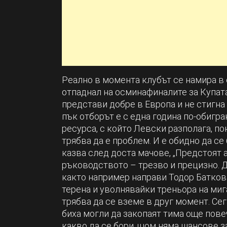
Реално в момента клубът се намира в
отпаднал на осминафиналите за Купата
представи добре в Европа и не стигна
пък отборът е с една година по-обигра
ресурса, с който Левски разполага, по
трябва да е проблем. И е обидно да се 
казва след доста мачове, „Предстоят а
ръководството – трезво и прецизно. Д
както например направи Тодор Батков
терена и уволнявайки треньора на миг
трябва да се вземе в друг момент. Сег
биха могли да закопаят тима още повеч
какво да се бори, щом няма шансове з