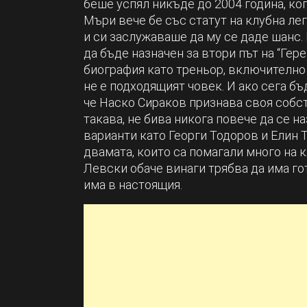
беше успял никъде до 2004 година, ког
Мъри вече бе със статут на клубна ле
и си заслужаваше да му се даде шанс. 
да бъде назначен за втори път на “Ге
биография като треньор, включително 
не е подходящият човек. И ако сега бъ
че Наско Сираков признава своя собств
такава, не бива никога повече да се 
варианти като Георги Тодоров и Елин 
двамата, които са помагали много на к
Левски обаче винаги трябва да има го
има в настоящия.