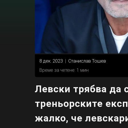
8 дек. 2023
|
Станислав Тошев
Време за четене: 1 мин
Левски трябва да 
треньорските екс
жалко, че левскар