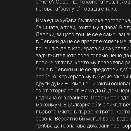
отчете? Освен да го констатира, трябв
неговата “заслуга” това да е така.
Има една хубава българска поговорка, к
баницата, а този, който му я дава”. В с
Левски, защото той не се е самоназна
в Левски да не се правят експеримент
поне някъде в кариерата си са успели 
задължителното това голямо нещо да с
повече от това, което му позволява р
беше в Левски и не се представи добр
особено. Кариерата му в Русия, Украйн
други думи – нямаше никакви основани
то от втория опит. Няма да бъдем черн
надмина очакванията. Левски се надс
максимум. В България обаче тимът вече 
първото място в първенството, което 
сезона. Вероятно би могъл да се даде 
трябва да назначава доказани треньор