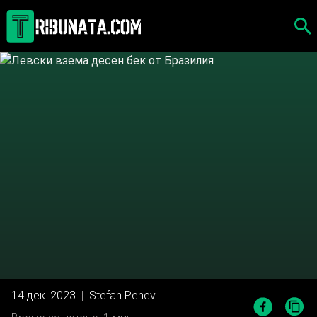
Skip
to
content
14 дек. 2023
|
Stefan Penev