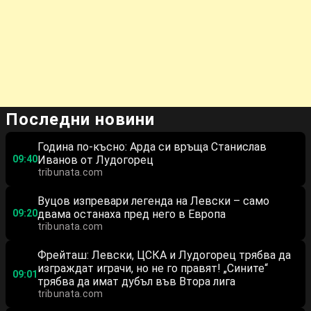
Последни новини
Година по-късно: Арда си връща Станислав
09:40
Иванов от Лудогорец
tribunata.com
Вуцов изпревари легенда на Левски – само
09:20
двама останаха пред него в Европа
tribunata.com
Фрейташ: Левски, ЦСКА и Лудогорец трябва да
изграждат играчи, но не го правят! „Сините“
09:01
трябва да имат дубъл във Втора лига
tribunata.com