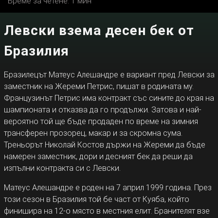
Време за четене: 1 мин
Левски взема десен бек от
Бразилия
Бразилецът Матеус Алешандре е вариант пред Левски за
заместник на Жереми Петрис, пишат в родината му.
Французинът Петрис има контракт със сините до края на
шампионата и отказва да го продължи. Затова и най-
вероятно той ще бъде продаден по време на зимния
трансферен прозорец, макар и за скромна сума.
Треньорът Николай Костов държи на Жереми да бъде
намерен заместник, дори и десният бек да реши да
изпълни контракта си с Левски.
Матеус Алешандре е роден на 7 април 1999 година. През
този сезон в Бразилия той бе част от Куяба, който
финишира на 12-о място в местния елит. Бранителят взе