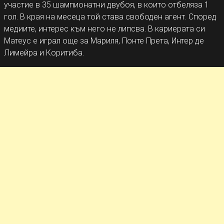
участие в 35 шампионатни двубоя, в които отбеляза 1
гол. В края на месеца той става свободен агент. Според
медиите, интерес към него не липсва. В кариерата си
Матеус е играл още за Мариля, Понте Прета, Интер де
Лимейра и Коритиба.