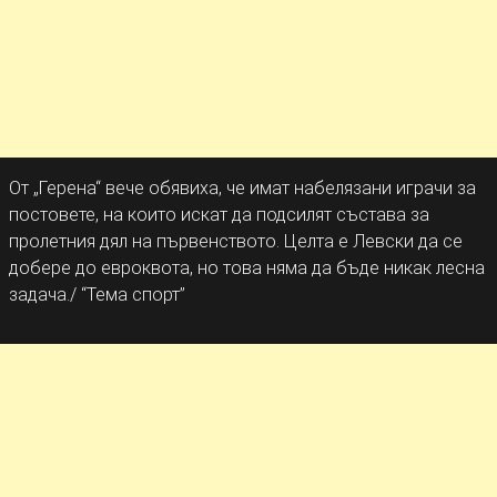
От „Герена“ вече обявиха, че имат набелязани играчи за
постовете, на които искат да подсилят състава за
пролетния дял на първенството. Целта е Левски да се
добере до евроквота, но това няма да бъде никак лесна
задача./ “Тема спорт”