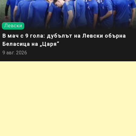
Левски
В мач с 9 гола: дубълът на Левски обърна
Беласица на „Царя“
9 авг. 2026