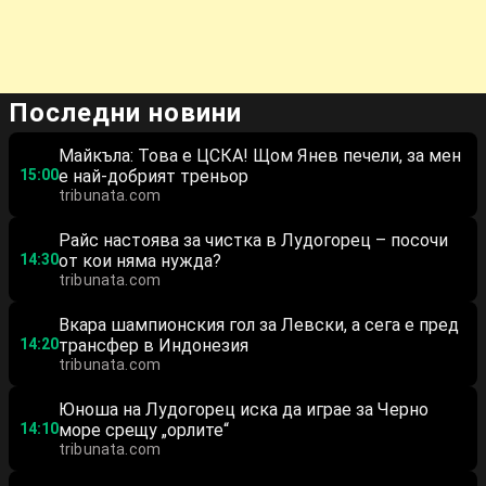
Последни новини
Майкъла: Това е ЦСКА! Щом Янев печели, за мен
15:00
е най-добрият треньор
tribunata.com
Райс настоява за чистка в Лудогорец – посочи
14:30
от кои няма нужда?
tribunata.com
Вкара шампионския гол за Левски, а сега е пред
14:20
трансфер в Индонезия
tribunata.com
Юноша на Лудогорец иска да играе за Черно
14:10
море срещу „орлите“
tribunata.com