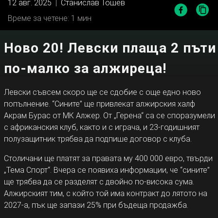
12 авг. 2025
|
Станислав Тошев
Време за четене: 1 мин
Ново 20! Левски плаща 2 пъти
по-малко за алжиреца!
Левски съвсем скоро ще се сдобие с още едно ново
попълнение. “Сините” ще привлекат алжирския халф
Акрам Бурас от МК Алжер. От „Герена“ са се споразумели
с африканския клуб, както и с играча, и 23-годишният
полузащитник трябва да подпише договор с клуба.
Столичани ще платят за правата му 400 000 евро, твърди
„Тема Спорт“. Вчера се появиха информации, че “сините”
ще трябва да се разделят с двойно по-висока сума.
Алжирският тим, с който той има контракт до лятото на
2027-а, пък ще запази 25% при бъдеща продажба.