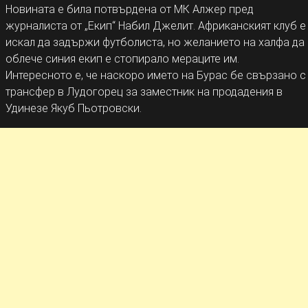
Новината е била потвърдена от МК Алжер пред
журналиста от „Екип“ Набил Джелит. Африканският клуб е
искал да задържи футболиста, но желанието на халфа да
облече синия екип е стопирало мераците им.
Интересното е, че наскоро името на Бурас бе свързано с
трансфер в Лудогорец за заместник на продадения в
Удинезе Якуб Пьотровски.