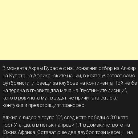
В момента Акрам Бурас е с националния отбор на Алжир
на Купата на Африканските нации, в която участват само
футболисти, играещи за клубове на континента. Той не бе
на терена в първите два мача на “пустинните лисици”,
като в родината му твърдят, че причината са лека
контузия и предстоящият трансфер.
Алжир е лидер в група “С”, след като победи с 3:0 като
гост Уганда, а в петък направи 1:1 в домакинството на
Южна Африка. Остават още два двубоя този месец – на