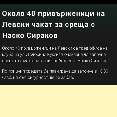
Около 40 привърженици на
Левски чакат за среща с
Наско Сираков
Около 40 привърженици на Левски са пред офиса на
клуба на ул. „Тодорини Кукли“ в очакване да започне
срещата с мажоритарния собственик Наско Сираков.
По прицнип срещата бе планирана да започне в 10:30
часа, но със сигурност ще се забави.