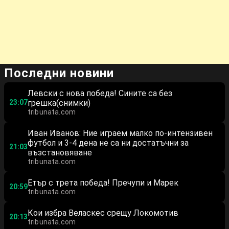
Последни новини
Левски с нова победа! Сините са без
23:07
грешка(снимки)
tribunata.com
Иван Иванов: Ние играем малко по-интензивен
футбол и 3-4 дена не са ни достатъчни за
21:03
възстановяване
tribunata.com
Етър с трета победа! Пречупи и Марек
20:59
tribunata.com
Кои избра Веласкес срещу Локомотив
20:13
tribunata.com