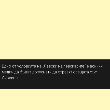
Едно от условията на „Левски на левскарите“ е всички
медии да бъдат допуснати да отразят срещата със
Сираков.