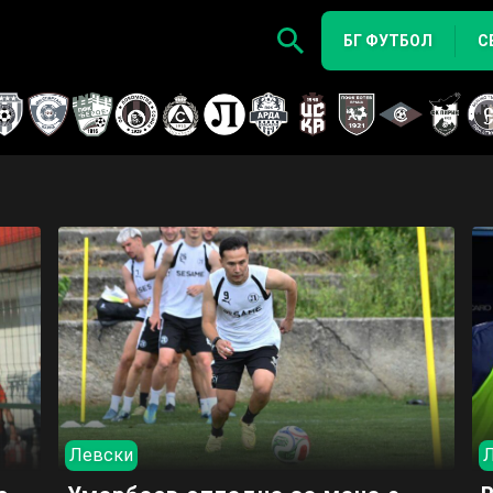
БГ ФУТБОЛ
С
Левски