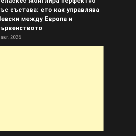
Веласкес жонглира перфектно
със състава: ето как управлява
Левски между Европа и
първенството
 авг. 2026