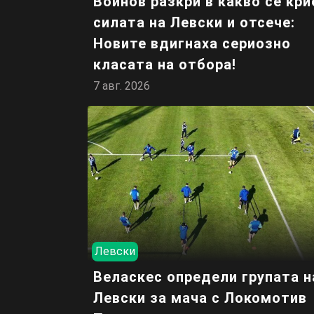
Войнов разкри в какво се кри
силата на Левски и отсече:
Новите вдигнаха сериозно
класата на отбора!
7 авг. 2026
Левски
Веласкес определи групата н
Левски за мача с Локомотив