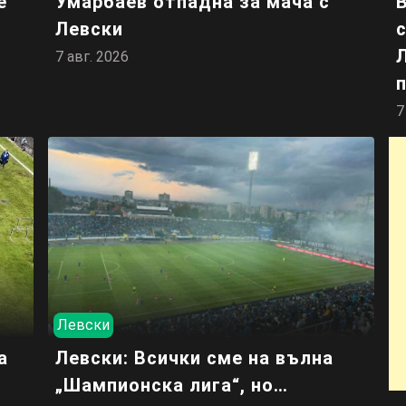
е
Умарбаев отпадна за мача с
Левски
7 авг. 2026
7
Левски
а
Левски: Всички сме на вълна
„Шампионска лига“, но…