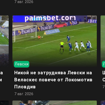
7 авг. 2026
Левски
за
Никой не затруднява Левски на
и
Веласкес повече от Локомотив
Пловдив
7
7 авг. 2026