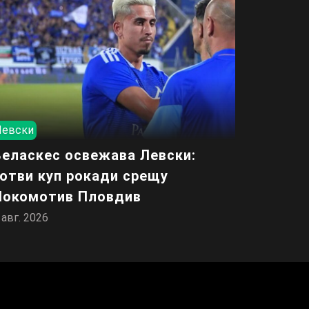
Левски
Веласкес освежава Левски:
готви куп рокади срещу
Локомотив Пловдив
 авг. 2026