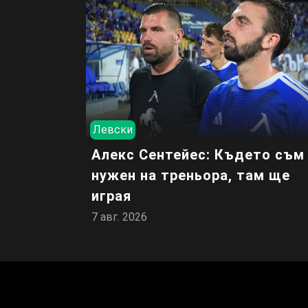
Левски
Алекс Сентейес: Където съм
нужен на треньора, там ще
играя
7 авг. 2026