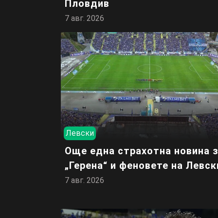
Пловдив
7 авг. 2026
Левски
Още една страхотна новина 
„Герена“ и феновете на Левск
7 авг. 2026