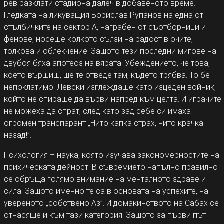
рев разклати стадиона далеч в добавеното време.
Гледката на ликуващия Борислав Рупанов на една от
стълбичките на сектор А, награбен от съотборници и
фенове, носеше колкото сълзи на радост в очите,
толкова и облекчение. Защото тези последни мигове на
двубоя бяха апотеоз на вярата. Убеждението, че това,
което вършиш, ще те отведе там, където трябва. То бе
непоклатимо! Левски изглеждаше като изцеден войник,
който не спираше да върви напред към целта. И играчите
не можеха да спрат, след като зад себе си имаха
огромен транспарант „Нито капка страх, нито крачка
назад!”.
Психология – наука, която изучава закономерностите на
психическата дейност. В съвремието напълно правилно
се обръща голямо внимание на менталното здраве и
сила. Защото именно те са в основата на успехите, на
увереното „собствено Аз”. И домакинството на Сабах се
отнасяше и към тази категория. Защото за първи път