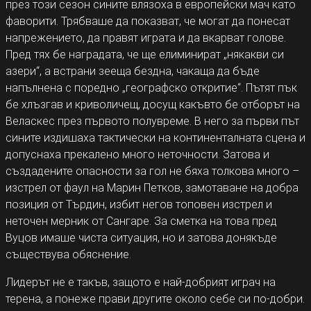
през този сезон сините влязоха в европейски мач като
фаворити. Трябваше да показват, че могат да понесат
напрежението, да правят играта и да вкарват голове.
Пред тях бе наградата, че ще елиминират „някакви си
азери“, а встрани зееща бездна, чакаща да бъде
напълнена с поредно „географско откритие“. Пътят пък
бе хлъзгав и криволичещ, досущ какъвто бе отборът на
Веласкес през първото полувреме. В него за първи път
сините издишаха тактически на континенталната сцена и
допуснаха прекалено много неточности. Затова и
създадените опасности за гол не бяха толкова много –
изстрел от фаул на Марин Петков, замотаване на добра
позиция от Търдин, избит негов топовен изстрел и
неточен мерник от Сангаре. За сметка на това пред
Вуцов имаше чиста ситуация, но и затова донякъде
съществува обяснение.
Лидерът не е такъв, защото е най-добрият играч на
терена, а понеже прави другите около себе си по-добри.