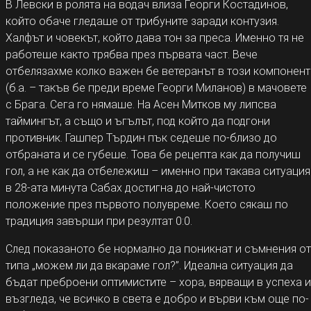
В Левски в ролята на водач влиза Георги Костадинов,
който обаче гледаше от трибуните заради контузия.
Халфът и човекът, който дава тон за преса. Именно тя не
работеше както трябва през първата част. Вече
отбелязахме колко важен бе ветеранът в този компонент
(б.а. – такъв бе преди време Георги Миланов) в мачовете
с Брага. Сега го нямаше. На Асен Митков му липсва
таймингът, а също и ъгълът, под който да подгони
противник. Гашпер Търдин пък седеше по-близо до
отбраната и се губеше. Това бе рецепта как да получиш
гол, а не как да отбележиш – именно при такава ситуация
в 28-ата минута Сабах достигна до най-чистото
положение през първото полувреме. Което сякаш по
традиция завърши при резултат 0:0.
След показаното бе нормално да поникнат и съмнения от
типа „можем ли да вкараме гол?”. Идеална ситуация да
бъдат преброени оптимистите – хора, вярващи в успеха и
възгледа, че всичко в света е добро и върви към още по-