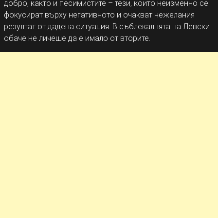
добро, както и песимистите – тези, които неизменно се
фокусират върху негативното и очакват нежелания
резултат от дадена ситуация. В съблекалнята на Левски
обаче не личеше да е имало от вторите.