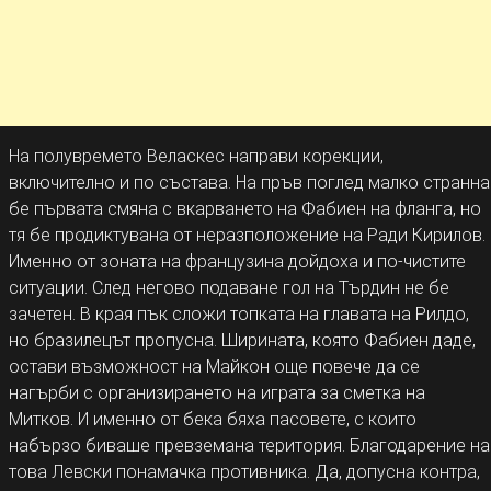
На полувремето Веласкес направи корекции,
включително и по състава. На пръв поглед малко странна
бе първата смяна с вкарването на Фабиен на фланга, но
тя бе продиктувана от неразположение на Ради Кирилов.
Именно от зоната на французина дойдоха и по-чистите
ситуации. След негово подаване гол на Търдин не бе
зачетен. В края пък сложи топката на главата на Рилдо,
но бразилецът пропусна. Ширината, която Фабиен даде,
остави възможност на Майкон още повече да се
нагърби с организирането на играта за сметка на
Митков. И именно от бека бяха пасовете, с които
набързо биваше превземана територия. Благодарение на
това Левски понамачка противника. Да, допусна контра,