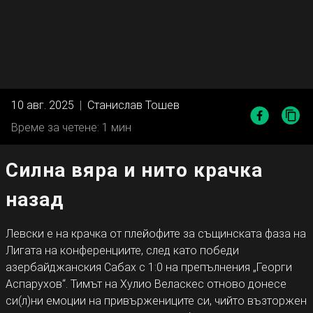
10 авг. 2025
|
Станислав Тошев
Време за четене: 1 мин
Силна вяра и нито крачка
назад
Левски е на крачка от плейофите за същинската фаза на
Лигата на конференциите, след като победи
азербайджанския Сабах с 1:0 на препълнения „Георги
Аспарухов“. Тимът на Хулио Веласкес отново донесе
си(л)ни емоции на привържениците си, чийто възторжен