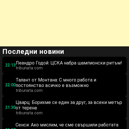
Последни новини
Леандро Годой: ЦСКА набра шампионски ритъм!
22:13
tribunata.com
Талант от Монтана: С много работа и
22:00
постоянство всичко е възможно
tribunata.com
Цварц: Борихме се един за друг, за всеки метър
21:30
от терена
tribunata.com
Сенси: Ако мислим, че сме свършили работата