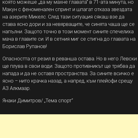
която можеше „да му махне главата” в 71-ата минута, но
Макун с феноменален спринт и шпагат отказа звездата
на азерите Микелс. След тази ситуация сякаш взе да
става ясно дори и за невярващите, че синята чаша ще се
напълни. Защото точно в този момент сините спечелиха
мача в главите си. И в сетния миг се стигна до главата на
Борислав Рупанов!
Опасността от резил в реванша остава. Но в него Левски
ще плува в свои води. Защото противникът ще трябва да
напада и да не оставя пространства. За сините всичко е
ясно – нито крачка назад, а напред, към плейофи срещу
АЗ Алкмаар.
Янаки Димитров/ „Тема спорт“