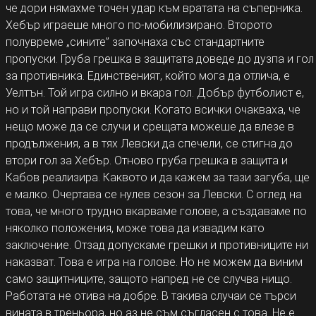
че дори нямахме точен удар към вратата на съперника.
Хебър играеше много по-мобилизирано. Второто
полувреме „сините” започнаха със стандартните
пропуски. Груба грешка в защитата доведе до дузпа и гол
за противника. Единственият, който мога да отлича, е
Уелтън. Той игра силно и вкара гол. Добър футболист е,
но и той направи пропуски. Когато всички очакваха, че
нещо може да се случи и срещата можеше да влезе в
продължения, а в тях Левски да спечели, се стигна до
втори гол за Хебър. Отново груба грешка в защита и
Кабов реализира. Каквото и да кажем за тази загуба, ще
е малко. Очертава се нулев сезон за Левски. С оглед на
това, че много трудно вкарваме голове, а създаваме по
няколко положения, може това да извадим като
заключение. Отзад допускаме грешки и противниците ни
наказват. Това е игра на голове. Но не можем да виним
само защитниците, защото напред не се случва нищо.
Работата не отива на добре. В такива случаи се търси
вината в треньора, но аз не съм съгласен с това. Не е