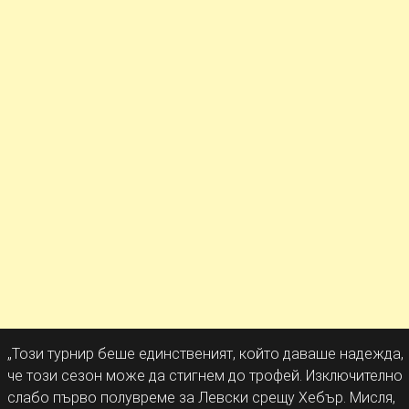
„Този турнир беше единственият, който даваше надежда,
че този сезон може да стигнем до трофей. Изключително
слабо първо полувреме за Левски срещу Хебър. Мисля,