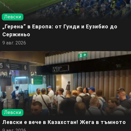
Левски
„Герена“ в Европа: от Гунди и Еузибио до
Сержиньо
9 авг. 2026
Левски
Левски е вече в Казахстан! Жега в тъмното
9 авг. 2026