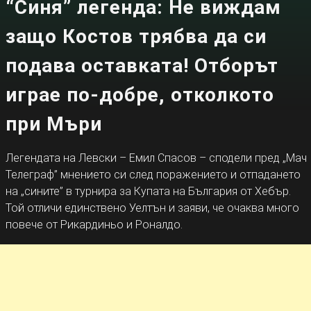
“Синя” легенда: Не виждам
защо Костов трябва да си
подава оставката! Отборът
играе по-добре, отколкото
при Мъри
Легендата на Левски – Емил Спасов – сподели пред „Мач
Телеграф” мнението си след поражението и отпадането
на „сините” в турнира за Купата на България от Хебър.
Той отличи единствено Уелтън и заяви, че очаква много
повече от Рикардиньо и Роналдо.