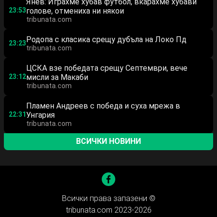
Янев: Играхме хубав футбол, вкарахме хубави
23:53
голове, отмениха ни някои
tribunata.com
Родопа с класика срещу дубъла на Локо Пд
23:23
tribunata.com
ЦСКА взе победата срещу Септември, вече
23:12
мисли за Макаби
tribunata.com
Пламен Андреев с победа и суха мрежа в
22:31
Унгария
tribunata.com
ВСИЧКИ НОВИНИ
Всички права запазени ©
tribunata.com 2023-2026