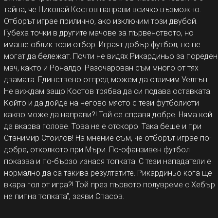
тайна, че Николай Костов направи всичко възможно.
Отборът играе прилично, ако изключим този двубой.
Губеха точки в другите мачове за първенството, но
имаше облик този отбор. Играят добър футбол, но не
могат да бележат. Почти не видях Рикардиньо за пореден
мач, както и Роналдо. Разочарован съм много от тях
двамата. Единствено отпред можем да отличим Уелтън.
Не виждам защо Костов трябва да си подава оставката.
Който и да дойде на негово място с тези футболисти
какво може да направи?! Той се справя добре. Няма кой
да вкарва голове. Това не е отскоро. Така беше и при
Станимир Стоилов! На мнение съм, че отборът играе по-
добре, отколкото при Мъри. По-офанзивен футбол
показва и по-бързо изнася топката. С тези нападатели е
нормално да са такива резултатите. Рикардиньо кога ще
вкара гол от игра?! Той през първото полувреме с Хебър
не пипна топката”, заяви Спасов.