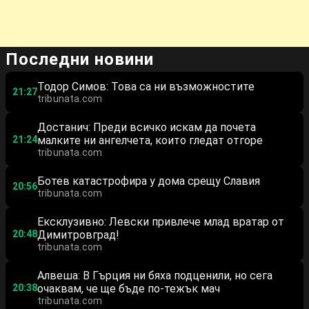
Последни новини
Тодор Симов: Това са ни възможностите
21:27
tribunata.com
Достанич: Преди всичко искам да почета
21:24
малките ни ангелчета, които гледат отгоре
tribunata.com
Ботев катастрофира у дома срещу Славия
20:56
tribunata.com
Ексклузивно: Левски привлече млад вратар от
20:48
Димитровград!
tribunata.com
Алвеша: В Гърция ни бяха подценили, но сега
20:38
очаквам, че ще бъде по-тежък мач
tribunata.com