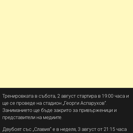
Тренировката в събота, 2 август стартира в 19:00 часа и
ще се проведе на стадион „Георги Аспарухов“.
Заниманието ще бъде закрито за привърженици и
представители на медиите.
Двубоят със „Славия“ е в неделя, 3 август от 21:15 часа