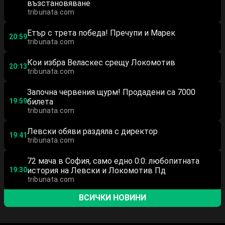
възстановяване
tribunata.com
Етър с трета победа! Пречупи и Марек
20:59
tribunata.com
Кои избра Веласкес срещу Локомотив
20:13
tribunata.com
Започна червения щурм! Продадени са 7000
19:59
билета
tribunata.com
Левски обяви раздяла с директор
19:41
tribunata.com
72 мача в София, само едно 0:0: любопитната
19:30
история на Левски и Локомотив Пд
tribunata.com
ВСИЧКИ НОВИНИ