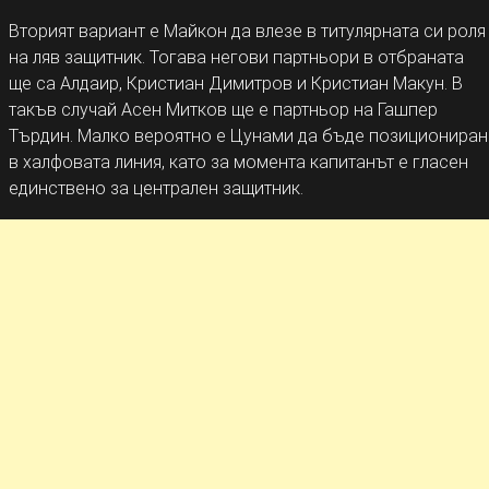
Вторият вариант е Майкон да влезе в титулярната си роля
на ляв защитник. Тогава негови партньори в отбраната
ще са Алдаир, Кристиан Димитров и Кристиан Макун. В
такъв случай Асен Митков ще е партньор на Гашпер
Търдин. Малко вероятно е Цунами да бъде позициониран
в халфовата линия, като за момента капитанът е гласен
единствено за централен защитник.