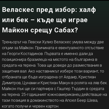
Веласкес пред избор: халф
или бек – къде ще играе
Майкон срещу Сабах?
Треньорът на Левски Хулио Веласкес умува между две
опции за Майкон. Причината е евентуалното отсъствие
на Георги Костадинов. Първата е именно дали да
позиционира бразилеца на мястото на българина в
средата на терена. Това ще доведе до размествания в
защитния вал. Ако наставникът избере този вариант, то
отбраната ще бъде изградена от Алдаир, Кристиан
Димитров, Цунами и Кристиан Макун в ролята на ляв бек.
Майкон пък ще си партнира с Гашпер Търдин в средата
на терена. 25-годишният южноамериканец действаше на
тази позиция в домакинството на Апоел Беер Шева,
когато получи и червен картон.