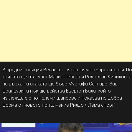
В предни позиции Веласкес сякаш няма въпросителни. По
крилата ще атакуват Марин Петков и Радослав Кирилов, а
на върха на атаката ще бъде Мустафа Сангаре. Зад
французина пък ще действа Евертон Бала, който
изглежда е с по-големи шансове и показва по-добра
форма от новото попълнение Рилдо./ „Тема спорт“