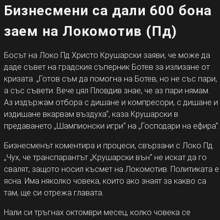
Бизнесмени са дали 600 бона
заем на Локомотив (Пд)
Босът на Локо Пд Христо Крушарски заяви, че може да
даде съвет на градския съперник Ботев за излизане от
кризата. „Готов съм да помогна на Ботев, но не със пари,
а със съвети. Вече цял Пловдив знае, че аз пари нямам.
Аз издържам отбора с дишане и компресори, с дишане и
издишане вкарвам въздуха“, каза Крушарски в
предаването „Шампионски игри“ на „Господари на ефира“.
Бизнесменът коментира и процеси, свързани с Локо Пд.
„Чух, че транспарантът „Крушарски вън“ не искат да го
свалят, защото носил късмет на Локомотив. Политиката е
ясна. Има няколко човека, които ако знаят за какво са
там, ще си отрежа главата.
Нали си тръгнах октомври месец, колко човека се