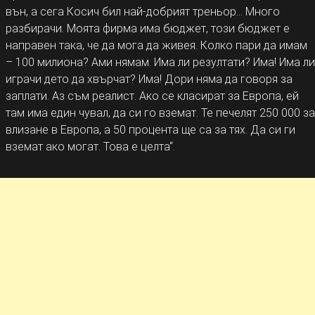
вън, а сега Косич бил най-добрият треньор… Много
разбирачи. Моята фирма има бюджет, този бюджет е
направен така, че да мога да живея. Колко пари да имам
– 100 милиона? Ами нямам. Има ли резултати? Има! Има ли
играчи дето да хвърчат? Има! Дори няма да говоря за
заплати. Аз съм реалист. Ако се класират за Европа, ей
там има един чувал, да си го вземат. Те печелят 250 000 за
влизане в Европа, а 50 процента ще са за тях. Да си ги
вземат ако могат. Това е целта“.