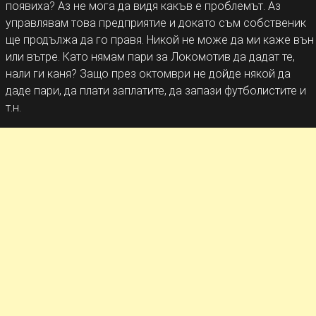
появиха? Аз не мога да видя какъв е проблемът. Аз
управлявам това предприятие и докато съм собственик
ще продължа да го правя. Никой не може да ми каже вън
или вътре. Като нямам пари за Локомотив да дадат те,
нали ги каня? Защо през октомври не дойде някой да
даде пари, да плати заплатите, да запази футболистите и
т.н.