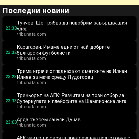
Последни новини
Тунчев: Ще трябва да подобрим завършващия
23:38
удар
tribunata.com
Карагарен: Имаме едни от най-добрите
23:32
български футболисти
tribunata.com
Трима играчи отпаднаха от сметките на Илиан
23:23
Илиев за мача срещу Лудогорец
tribunata.com
Треньорът на АЕК: Разчитам на този отбор за
23:13
Суперкупата и плейофите на Шампионска лига
tribunata.com
Арда съвсем занули Дунав
23:08
tribunata.com
АЕК завърши своята предсезонна подготовка с