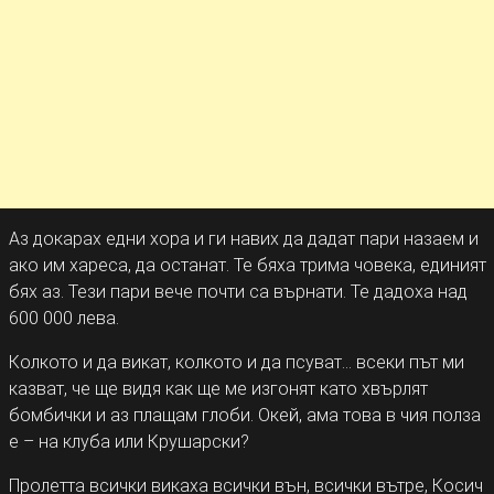
Аз докарах едни хора и ги навих да дадат пари назаем и
ако им хареса, да останат. Те бяха трима човека, единият
бях аз. Тези пари вече почти са върнати. Те дадоха над
600 000 лева.
Колкото и да викат, колкото и да псуват… всеки път ми
казват, че ще видя как ще ме изгонят като хвърлят
бомбички и аз плащам глоби. Окей, ама това в чия полза
е – на клуба или Крушарски?
Пролетта всички викаха всички вън, всички вътре, Косич