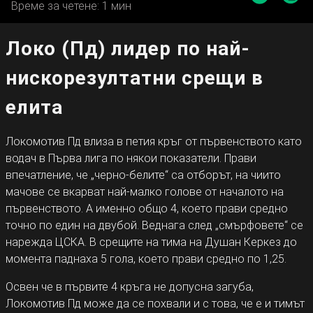
Време за четене: 1 мин
Локо (Пд) лидер по най-
нискорезултатни срещи в
елита
Локомотив Пд влиза в петия кръг от първенството като
водач в Първа лига по някои показатели. Прави
впечатление, че „черно-белите“ са отборът, на чиито
мачове се вкарват най-малко голове от началото на
първенството. А именно общо 4, което прави средно
точно по един на двубой. Веднага след „смърфовете“ се
нарежда ЦСКА. В срещите на тима на Душан Керкез до
момента паднаха 5 гола, което прави средно по 1,25.
Освен че в първите 4 кръга не допусна загуба,
Локомотив Пд може да се похвали и с това, че е и тимът