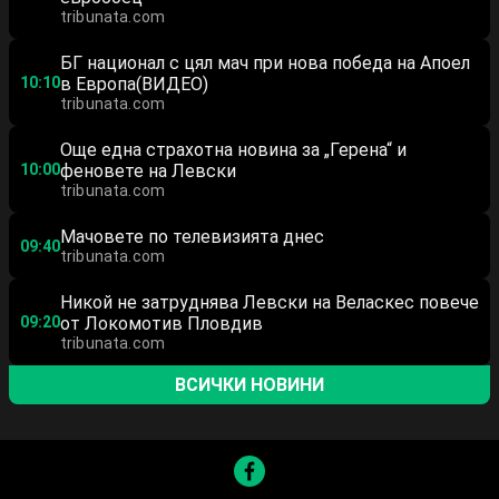
tribunata.com
БГ национал с цял мач при нова победа на Апоел
10:10
в Европа(ВИДЕО)
tribunata.com
Още една страхотна новина за „Герена“ и
10:00
феновете на Левски
tribunata.com
Мачовете по телевизията днес
09:40
tribunata.com
Никой не затруднява Левски на Веласкес повече
09:20
от Локомотив Пловдив
tribunata.com
ВСИЧКИ НОВИНИ