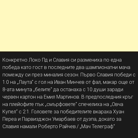
Конкретно Локо Пд и Славия си размениха по една
победа като гост в последните два шампионатни мача
помежду си през миналия сезон. Първо Славия победи с
1:0 на „Лаута“ с гол на Иван Минчев от фал, макар още от
8-ата минута „белите“ да останаха с 10 души заради
червен картон на Емил Мартинов. В предпоследния кръг
на плейофите пък „смърфовете“ спечелиха на „Овча
Купел“ с 2:1. Головете за победителите вкараха Хуан
Переа и Парвизджон Умарбаев от дузпа, докато за
Славия намали Роберто Райчев./ „Мач Телеграф“