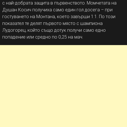
с най-добрата защита в първенството. Момчетата на
Душан Косич получиха само един гол досега – при
гостуването на Монтана, което завърши 1:1. По този
показател те делят първото място с шампиона
Лудогорец, който също дотук получи само едно
попадение или средно по 0,25 на мач.