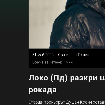
31 май 2025
|
Станислав Тошев
Време за четене: 1 мин
Локо (Пд) разкри 
рокада
Старши треньорът Душан Косич остава