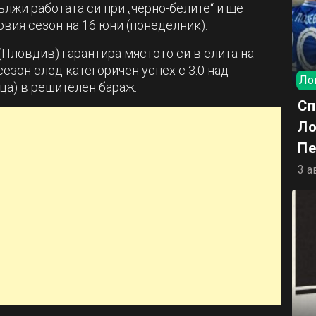
лжи работата си при „черно-белите“ и ще
овия сезон на 16 юни (понеделник).
(Пловдив) гарантира мястото си в елита на
езон след категоричен успех с 3:0 над
Ло
ца) в решителен бараж.
Сп
Ло
Пе
3 а