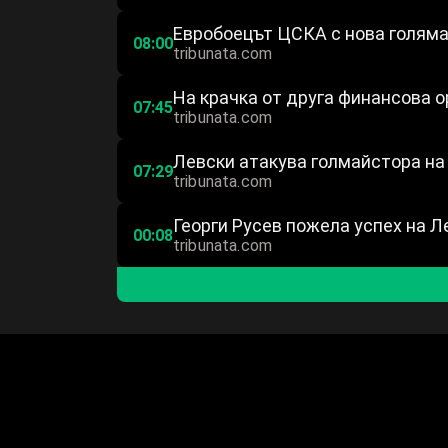
Евробоецът ЦСКА с нова голям
08:00
tribunata.com
На крачка от друга финансова о
07:45
tribunata.com
Левски атакува голмайстора на 
07:29
tribunata.com
Георги Русев пожела успех на Л
00:08
tribunata.com