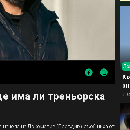
Ло
Ко
зн
ще има ли треньорска
3 а
 начело на Локомотив (Пловдив), съобщиха от