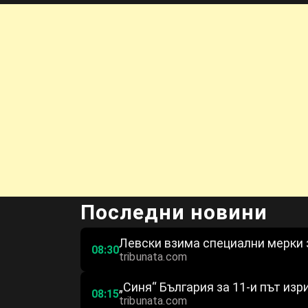
Последни новини
Левски взима специални мерки 
08:30
tribunata.com
„Синя“ България за 11-и път изр
08:15
tribunata.com