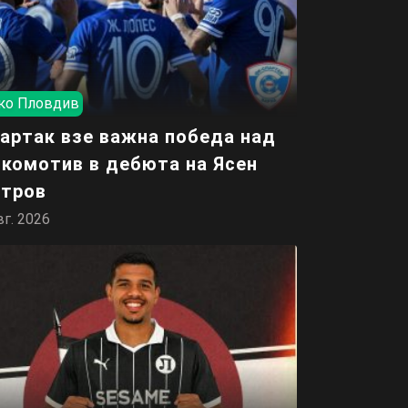
ко Пловдив
артак взе важна победа над
комотив в дебюта на Ясен
тров
вг. 2026