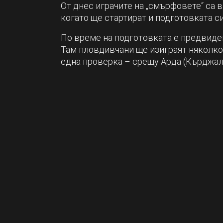
От днес играчите на „смърфовете“ са 
когато ще стартират и подготовката си
По време на подготовката е предвиден
Там пловдивчани ще изиграят няколко
една проверка – срещу Арда (Кърджали