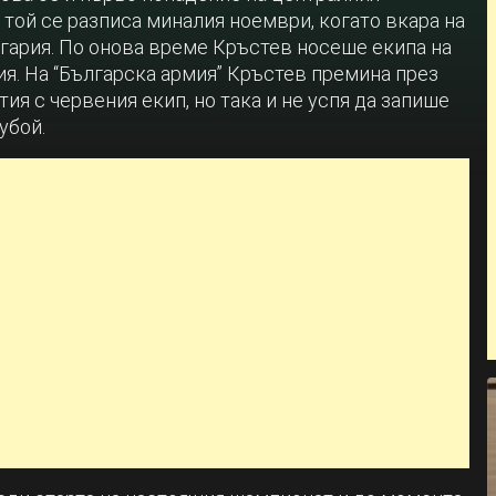
 той се разписа миналия ноември, когато вкара на
лгария. По онова време Кръстев носеше екипа на
я. На “Българска армия” Кръстев премина през
тия с червения екип, но така и не успя да запише
убой.