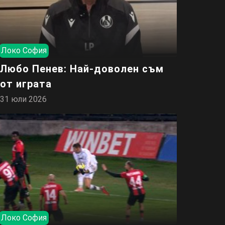
Локо София
Любо Пенев: Най-доволен съм
от играта
31 юли 2026
Локо София