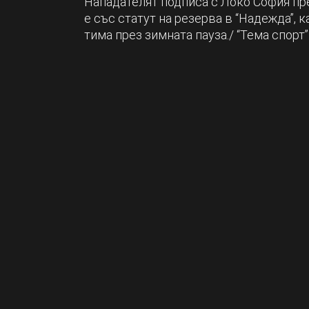
Нападателят подписа с Локо София пр
е със статут на резерва в “Надежда”, 
тима през зимната пауза./ “Тема спорт”