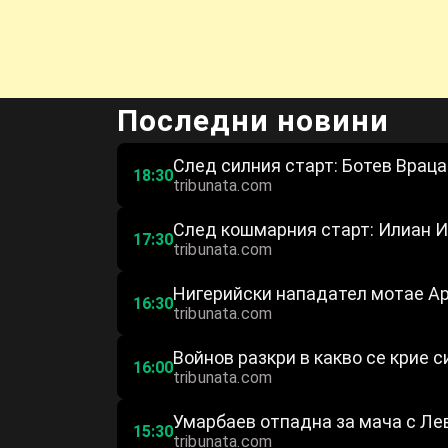
Последни новини
След силния старт: Ботев Враца
18:30
tribunata.com
След кошмарния старт: Илиан И
17:30
tribunata.com
Нигерийски нападател мотае А
16:30
tribunata.com
Войнов разкри в какво се крие 
16:00
tribunata.com
Умарбаев отпадна за мача с Ле
15:30
tribunata.com