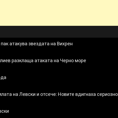
 пак атакува звездата на Вихрен
лиев разклаща атаката на Черно море
рда
силата на Левски и отсече: Новите вдигнаха сериозно
вски