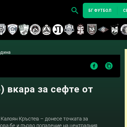
БГ ФУТБОЛ
С
) вкара за сефте от
 Калоян Кръстев – донесе точката за
Това бе и първо попадение на централния