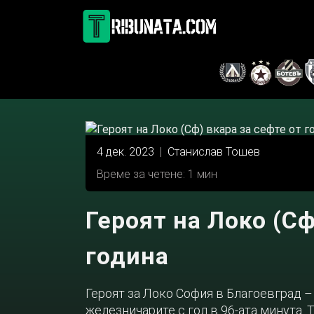
Skip
to
content
4 дек. 2023
|
Станислав Тошев
Време за четене: 1 мин
Героят на Локо (Сф
година
Героят за Локо София в Благоевград –
железничарите с гол в 96-ата минута. 