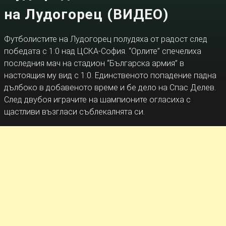
на Лудогорец (ВИДЕО)
Футболистите на Лудогорец полудяха от радост след
победата с 1:0 над ЦСКА-София. “Орлите” спечелиха
последния мач на стадион “Българска армия” в
настоящия му вид с 1:0. Единственото попадение падна
дълбоко в добавеното време и бе дело на Спас Делев.
След двубоя играчите на шампионите огласиха с
щастливи възгласи съблекалнята си.