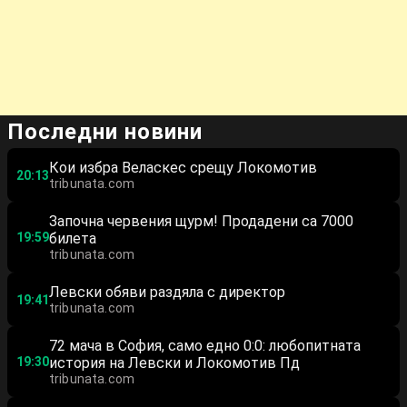
Последни новини
Кои избра Веласкес срещу Локомотив
20:13
tribunata.com
Започна червения щурм! Продадени са 7000
19:59
билета
tribunata.com
Левски обяви раздяла с директор
19:41
tribunata.com
72 мача в София, само едно 0:0: любопитната
19:30
история на Левски и Локомотив Пд
tribunata.com