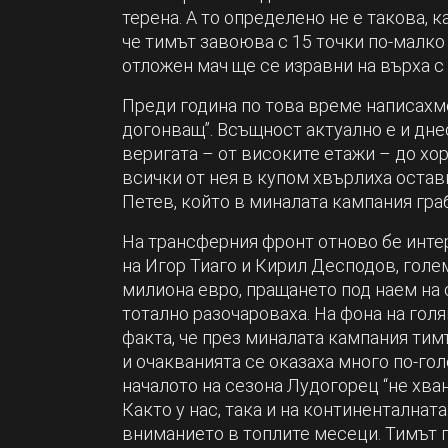
терена. А то определено не е такова, 
че тимът завоюва с 15 точки по-малко 
отложен мач ще се изравни на върха с
Преди година по това време написахме
догонващ”. Всъщност актуално е и днес
веригата – от високите етажи – до хо
всички от нея в купом хвърлиха остав
Петев, който в миналата кампания гра
На трансферния фронт отново бе инте
на Игор Тиаго и Кирил Десподов, голе
милиона евро, пращането под наем на 
тотално разочароваха. На фона на гол
факта, че през миналата кампания тим
и очакванията се оказаха много по-го
началото на сезона Лудогорец “не хван
Както у нас, така и на континенталнат
вниманието в топлите месеци. Тимът п