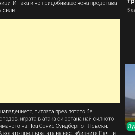
тр
ници. И така и не придобиваше ясна представа
 сили.
5 а
нападението, титлата през лятото бе
подов, играта в атака си остана най-силното
имането на Ноа Сонко Сундберг от Левски,
Лу
А когато пред вратата на нестабилните Падт и