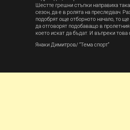
Шестте грешни стъпки направиха така,
сезон, да е в ролята на преследвач. Р
подобрят още отборното начало, то ще
да отговорят подобаващо в пролетния м
което искат да бъдат. И въпреки това 
Янаки Димитров/ “Тема спорт”