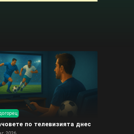
догорец
човете по телевизията днес
вг. 2026