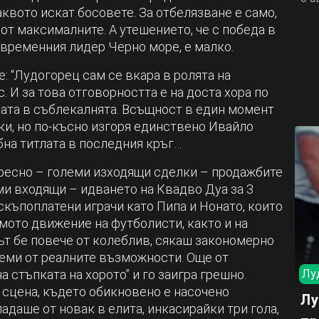
каквото искат босовете. За отбелязване е само,
от максималните. А утешението, че с победа в
 временния лидер Черно море, е малко.
: “Лудогорец сам се вкара в ролята на
. И за това отговорността е на доста хора по
рата в съблекалнята. Всъщност в един момент
ки, но по-късно изгоря единствено Ивайло
бна титлата в последния кръг…
ресно – големи изходящи сделки – продажбите
ми входящи – идването на Квадво Дуа за 3
скъпоплатени играчи като Пипа и Нонато, които
ямото движение на футболисти, както и на
ът бе повече от колеблив, сякаш закономерно
леми от реалните възможности. Още от
а стъпката на хорото” и го заигра грешно.
Лу
а сцена, където обикновено е насочено
Лу
адаше от новак в елита, инкасирайки три гола,