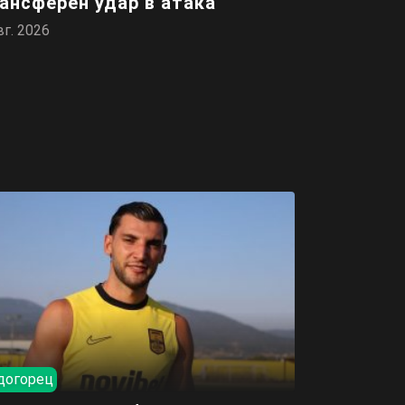
ансферен удар в атака
вг. 2026
догорец