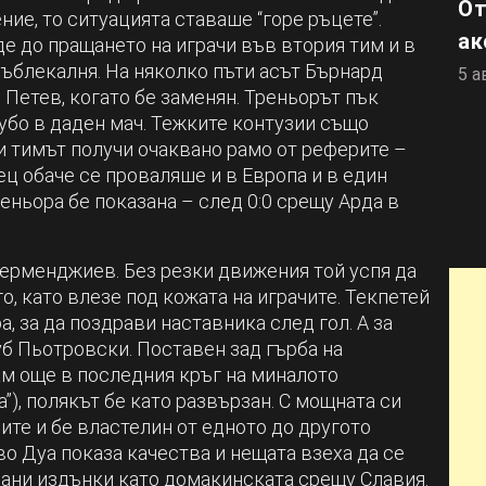
От
ие, то ситуацията ставаше “горе ръцете”.
ак
е до пращането на играчи във втория тим и в
съблекалня. На няколко пъти асът Бърнард
5 а
Петев, когато бе заменян. Треньорът пък
убо в даден мач. Тежките контузии също
и тимът получи очаквано рамо от реферите –
ц обаче се проваляше и в Европа и в един
еньора бе показана – след 0:0 срещу Арда в
Дерменджиев. Без резки движения той успя да
, като влезе под кожата на играчите. Текпетей
а, за да поздрави наставника след гол. А за
б Пьотровски. Поставен зад гърба на
там още в последния кръг на миналото
), полякът бе като развързан. С мощната си
те и бе властелин от едното до другото
о Дуа показа качества и нещата взеха да се
ани издънки като домакинската срещу Славия.