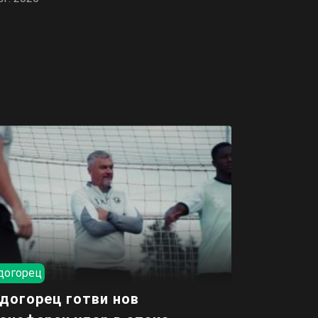
догорец
догорец готви нов