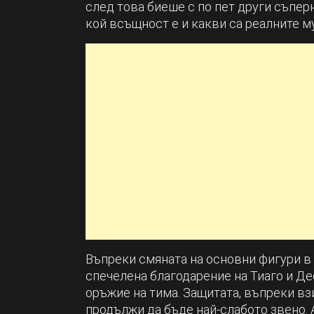
след това биеше с по пет други съпер
кой всъщност е и какви са реалните му
Въпреки смяната на основни фигури в 
спечелена благодарение на Тиаго и Дес
оръжие на тима. Защитата, въпреки вз
продължи да бъде най-слабото звено. 