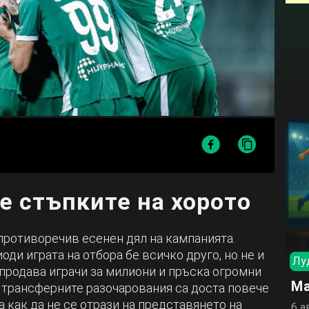
 стъпките на хорото
противоречив есенен дял на кампанията.
оди играта на отбора бе всичко друго, но не и
Лу
 продава играчи за милиони и пръска огромни
Ма
 трансферните разочарования са доста повече
а как да не се отрази на представянето на
6 а