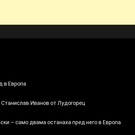
д в Европа
а Станислав Иванов от Лудогорец
ски – само двама останаха пред него в Европа