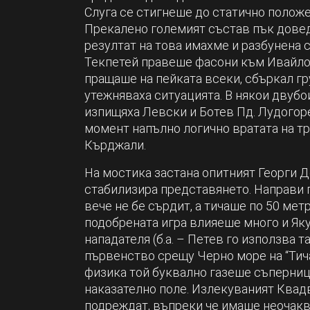
Слуга се стигнеше до статично положен
Прекалено големият състав пък довед
резултат на това имахме и разбунена 
Текпетей правеше фасони към Ивайло 
пращаше на пейката всеки, сбъркал гр
утежняваха ситуацията. В някои двубо
изпищяха Левски и Ботев Пд. Лудогоре
момент напълно логично вратата на тр
Кърджали.
На мостика застана опитният Георги 
стабилизира представянето. Направи го
вече не бе сърдит, а тичаше по 50 метр
подобрената игра влияеше много и Яку
нападателя (б.а. – Петев го използва 
първенство срещу Черно море на “Тича”
физика той буквално газеше съперници
наказателно поле. Излекуваният Квадв
подреждат, въпреки че имаше неочакв