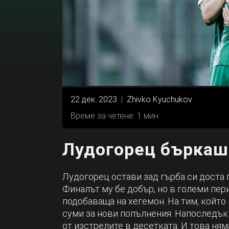
22 дек. 2023
|
Zhivko Kyuchukov
Време за четене: 1 мин
Лудогорец бъркаше
Лудогорец остави зад гърба си доста 
Финалът му бе добър, но в големи пери
подобаваща на хегемон. На тим, който
суми за нови попълнения. Напоследък
от изстрелите в десетката. И това ням