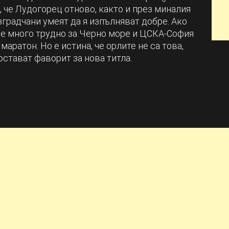
 че Лудогорец отново, както и през миналия
азградчани умеят да я изпълняват добре. Ако
 е много трудно за Черно море и ЦСКА-София
аратон. Но е истина, че орлите не са това,
остават фаворит за нова титла.