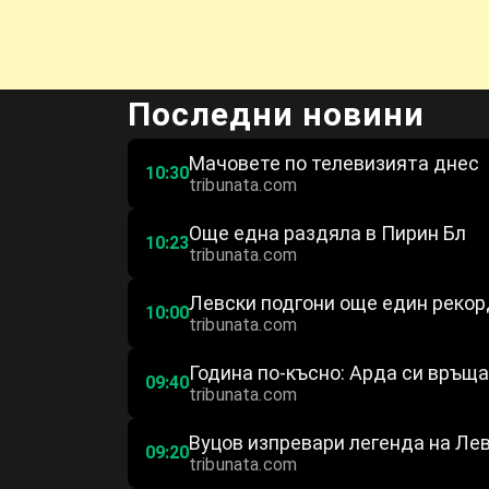
Последни новини
Мачовете по телевизията днес
10:30
tribunata.com
Още една раздяла в Пирин Бл
10:23
tribunata.com
Левски подгони още един рекор
10:00
tribunata.com
Година по-късно: Арда си връщ
09:40
tribunata.com
Вуцов изпревари легенда на Лев
09:20
tribunata.com