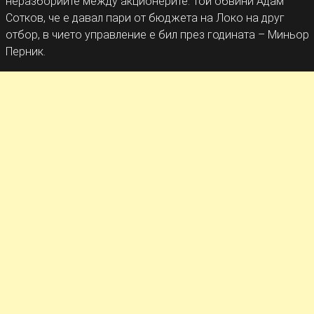
неразбориите между акционерите. Той обвини Адам
Сотков, че е давал пари от бюджета на Локо на друг
отбор, в чието управление е бил през годината – Миньор
Перник.