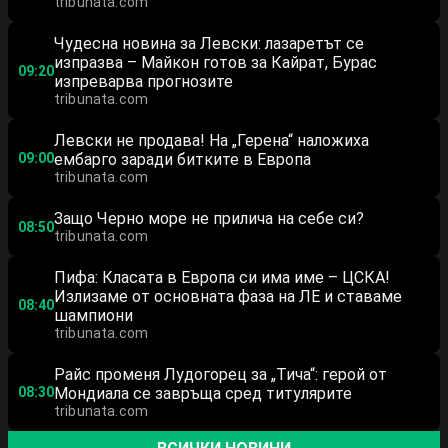
tribunata.com
Чудесна новина за Левски: лазаретът се
изпразва – Майкон готов за Кайрат, Бурас
09:20
изпреварва прогнозите
tribunata.com
Левски не продава! На „Герена“ наложиха
09:00
ембарго заради битките в Европа
tribunata.com
Защо Черно море не прилича на себе си?
08:50
tribunata.com
Пифа: Класата в Европа си има име – ЦСКА!
Излизаме от основната фаза на ЛЕ и ставаме
08:40
шампиони
tribunata.com
Райс променя Лудогорец за „Тича“: герой от
08:30
Мондиала се завръща сред титулярите
tribunata.com