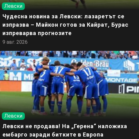
Левски
Чудесна новина за Левски: лазаретът се
изпразва – Майкон готов за Кайрат, Бурас
изпреварва прогнозите
9 авг. 2026
Левски
Левски не продава! На „Герена“ наложиха
ембарго заради битките в Европа