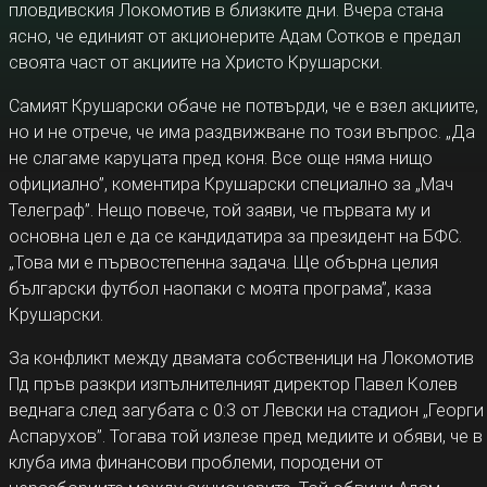
пловдивския Локомотив в близките дни. Вчера стана
ясно, че единият от акционерите Адам Сотков е предал
своята част от акциите на Христо Крушарски.
Самият Крушарски обаче не потвърди, че е взел акциите,
но и не отрече, че има раздвижване по този въпрос. „Да
не слагаме каруцата пред коня. Все още няма нищо
официално”, коментира Крушарски специално за „Мач
Телеграф”. Нещо повече, той заяви, че първата му и
основна цел е да се кандидатира за президент на БФС.
„Това ми е първостепенна задача. Ще обърна целия
български футбол наопаки с моята програма”, каза
Крушарски.
За конфликт между двамата собственици на Локомотив
Пд пръв разкри изпълнителният директор Павел Колев
веднага след загубата с 0:3 от Левски на стадион „Георги
Аспарухов”. Тогава той излезе пред медиите и обяви, че в
клуба има финансови проблеми, породени от