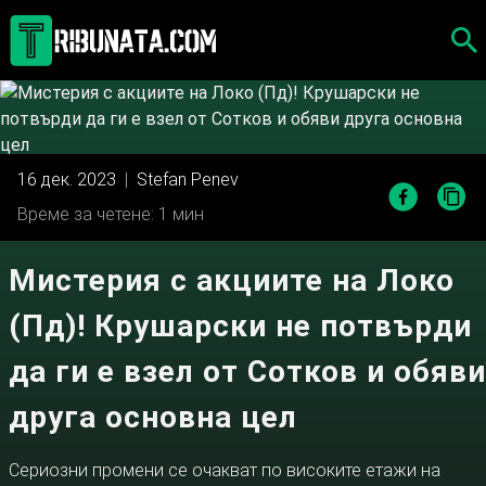
Skip
to
content
16 дек. 2023
|
Stefan Penev
Време за четене: 1 мин
Мистерия с акциите на Локо
(Пд)! Крушарски не потвърди
да ги е взел от Сотков и обяви
друга основна цел
Сериозни промени се очакват по високите етажи на